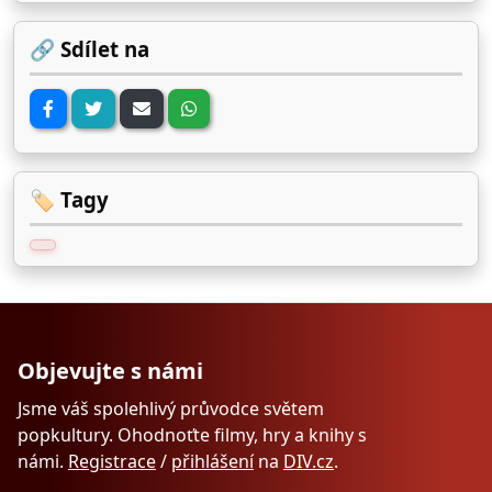
🔗 Sdílet na
🏷️ Tagy
Objevujte s námi
Jsme váš spolehlivý průvodce světem
popkultury. Ohodnoťte filmy, hry a knihy s
námi.
Registrace
/
přihlášení
na
DIV.cz
.