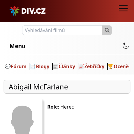
Menu
💬️
Fórum
📑
Blogy
📰
Články
📈
Žebříčky
🏆
Ocenění
Abigail McFarlane
Role:
Herec