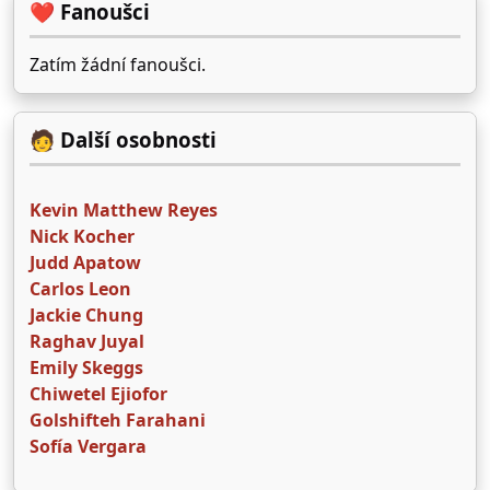
❤️ Fanoušci
Zatím žádní fanoušci.
🧑 Další osobnosti
Kevin Matthew Reyes
Nick Kocher
Judd Apatow
Carlos Leon
Jackie Chung
Raghav Juyal
Emily Skeggs
Chiwetel Ejiofor
Golshifteh Farahani
Sofía Vergara