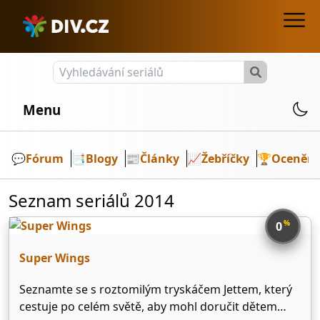
Menu
💬️
Fórum
📑
Blogy
📰
Články
📈
Žebříčky
🏆
Ocenění
Seznam seriálů 2014
%
0
Super Wings
Seznamte se s roztomilým tryskáčem Jettem, který
cestuje po celém světě, aby mohl doručit dětem