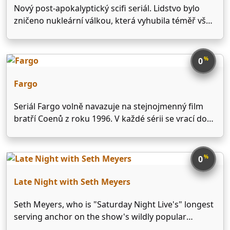
Nový post-apokalyptický scifi seriál. Lidstvo bylo
zničeno nukleární válkou, která vyhubila téměř vše
živé na planetě. Nyní skoro po sto letech je vyslána
expedice čítající stovku mladistvých delikventů, aby
zjistili jestli je Země znovu obyvatelná.
%
0
Fargo
Seriál Fargo volně navazuje na stejnojmenný film
bratří Coenů z roku 1996. V každé sérii se vrací do
drsného kraje, aby odvyprávěl vždy jiný, ale
některými linkami stále propojený příběh plný
černého humoru a bizarních postaviček. Děj se točí
%
0
kolem …
Late Night with Seth Meyers
Seth Meyers, who is "Saturday Night Live's" longest
serving anchor on the show's wildly popular
"Weekend Update," takes over as host of NBC's