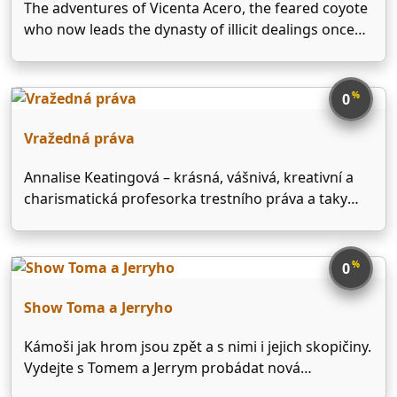
The adventures of Vicenta Acero, the feared coyote
who now leads the dynasty of illicit dealings once
under the control of her father.
%
0
Vražedná práva
Annalise Keatingová – krásná, vášnivá, kreativní a
charismatická profesorka trestního práva a taky
sexy, okouzlující, nepředvídatelná a nebezpečná
obhájkyně i těch nejhorších zločinců a násilníků. Za
osvobození těch, kteří se dopustili snad všech
%
0
myslitelných trestných činů – od podvodů a …
Show Toma a Jerryho
Kámoši jak hrom jsou zpět a s nimi i jejich skopičiny.
Vydejte s Tomem a Jerrym probádat nová
fantastická místa, včetně chaloupky čarodějnice a