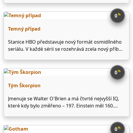
"Late Night" — home to A-list celebrity guests,
memorable comedy and the best in musical talent.
%
0
As …
Temný případ
Stanice HBO představuje nový formát osmidílného
seriálu. V každé sérii se rozehrává zcela nový příběh
s novými postavami, které řeší jeden velký a temný
případ. Z pohledu detektivů i kriminálníků divák
proniká nejen do policejního vyšetřování, ale také
%
0
svědomí postav, …
Tým Škorpion
Jmenuje se Walter O'Brien a má čtvrté nejvyšší IQ,
které kdy bylo změřeno – 197. Einstein měl 160.
Když mu bylo 11, zatkla ho FBI, za to, že hacknul
počítače NASA, aby si stáhl plány raketoplánů, které
si chtěl pověsit …
%
0