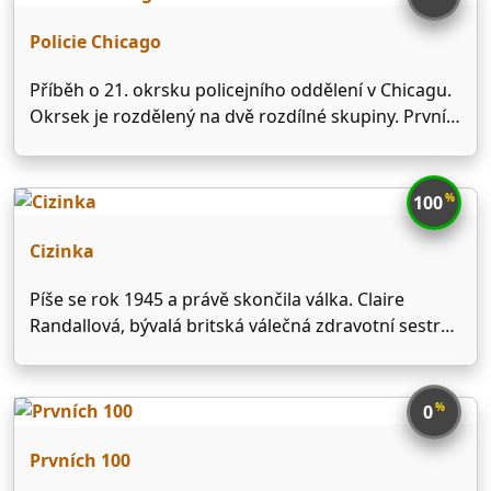
Arrowem a práce s …
Policie Chicago
Příběh o 21. okrsku policejního oddělení v Chicagu.
Okrsek je rozdělený na dvě rozdílné skupiny. První
jsou policisté v uniformách, kteří používají k boji
proti pouličnímu zločinu hlavně pěsti. Druhou
skupinou je speciální jednotka, která se soustředí
%
100
na velké přestupky …
Cizinka
Píše se rok 1945 a právě skončila válka. Claire
Randallová, bývalá britská válečná zdravotní sestra,
je se svým manželem Frankem na líbánkách. Jako
místo své svatební cesty si vyberou malebnou
skotskou vesničku opředenou dávnými pověstmi a
%
0
mýty. Frank zde nachází …
Prvních 100