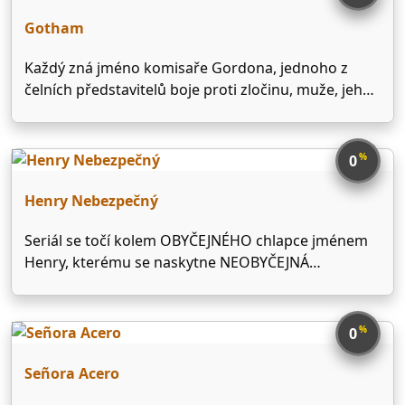
Gotham
Každý zná jméno komisaře Gordona, jednoho z
čelních představitelů boje proti zločinu, muže, jehož
pověst je synonymem práva a pořádku. Jaká však
byla jeho cesta od mladého detektiva po vrchního
komisaře? Jak dokázal lavírovat v bahně korupce,
%
0
která kontrolovala Gotham …
Henry Nebezpečný
Seriál se točí kolem OBYČEJNÉHO chlapce jménem
Henry, kterému se naskytne NEOBYČEJNÁ
příležitost! Henryho život se od základů změní poté,
co na internetu odpoví na nabídku brigády v
obchodě zvaném “Veteš a spol.” Po náročném
%
0
pohovoru Henry nakonec zjistí, že …
Señora Acero