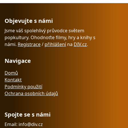
Objevujte s námi
Jsme váš spolehlivý průvodce světem
popkultury. Ohodnoťte filmy, hry a knihy s
námi.
Registrace
/
přihlášení
na
DIV.cz
.
Navigace
Domů
Kontakt
Podmínky použití
Ochrana osobních údajů
Spojte se s námi
Email: info@div.cz