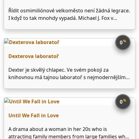
Řídit osmimiliónové velkoměsto není žádná legrace.
I když to tak mnohdy vypadá. Michael J. Fox v
americkém sitcomu o radostech a strastech lidí na
newyorské radnici. Na radnici nejlidnatějšího
amerického města je každodenně veselo. Mike a
%
0
jeho tým musí čelit …
Dexterova laboratoř
Dexter je skvělý chlapec. Ve svém pokoji za
knihovnou má tajnou laboratoř s nejmodernějšími
technologiemi, které sám vyrábí. Jeho klidné
myšlení a práci však narušuje jeho příliš hloupá
sestra Dee-Dee s destruktivními sklony. Často před
%
0
ní musí chránit svou laboratoř …
Until We Fall in Love
A drama about a woman in her 20s who is
attracting family members from large families who