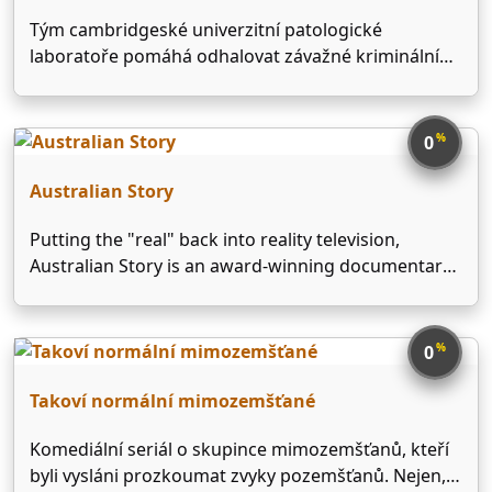
Tým cambridgeské univerzitní patologické
laboratoře pomáhá odhalovat závažné kriminální
činy.
%
0
Australian Story
Putting the "real" back into reality television,
Australian Story is an award-winning documentary
series with no narrator and no agendas — just
authentic stories told entirely in people's own
words.
%
0
Takoví normální mimozemšťané
Komediální seriál o skupince mimozemšťanů, kteří
byli vysláni prozkoumat zvyky pozemšťanů. Nejen,