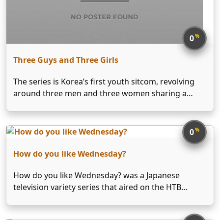
%
0
Three Guys and Three Girls
The series is Korea’s first youth sitcom, revolving
around three men and three women sharing a
university lodging house. The group navigates
comedic and romantic adventures, with a focus on
friendships and budding relationships. Key
%
0
highlights: Lee Ui-jung (one of …
How do you like Wednesday?
How do you like Wednesday? was a Japanese
television variety series that aired on the HTB
network in Hokkaidō, Japan, and on other regional
television networks in Japan. The program debuted