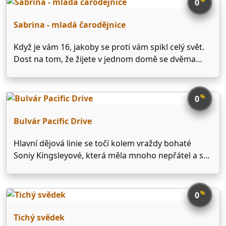
0
světem.
Sabrina - mladá čarodějnice
Když je vám 16, jakoby se proti vám spikl celý svět.
Dost na tom, že žijete v jednom domě se dvěma
šílenými tetičkami a mluvícím kocourem, že
spolužačka Libby vám ve škole dělá ze života peklo
a kvůli tomu trpíte …
%
0
Bulvár Pacific Drive
Hlavní dějová linie se točí kolem vraždy bohaté
Soniy Kingsleyové, která měla mnoho nepřátel a s
postupujícím vyšetřováním se na listě podezřelých
objevují stále další a další jména. Ať už bývalý
manžel - reportér Trey Devlin, další členové rodiny i
%
0
…
Tichý svědek