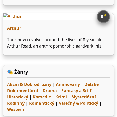
že dostali lidská těla, ale mají se chovat jako
normální rodina. Jejich způsob zkoumání je však
velmi svérázný.
%
0
Arthur
The show revolves around the lives of 8-year-old
Arthur Read, an anthropomorphic aardvark, his
friends and family, and their daily interactions with
each other.
🎭 Žánry
Akční & Dobrodružný
|
Animovaný
|
Dětské
|
Dokumentární
|
Drama
|
Fantasy a Sci-fi
|
Historický
|
Komedie
|
Krimi
|
Mysteriózní
|
Rodinný
|
Romantický
|
Válečný & Politický
|
Western