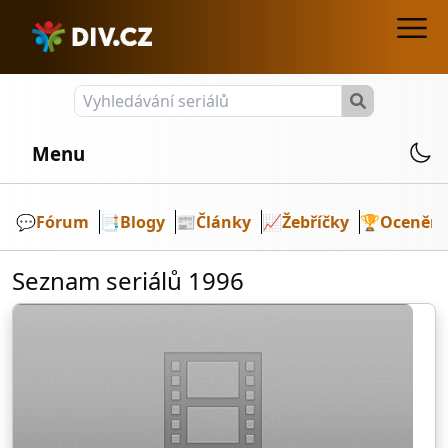
Menu
💬️
Fórum
📑
Blogy
📰
Články
📈
Žebříčky
🏆
Ocenění
Seznam seriálů 1996