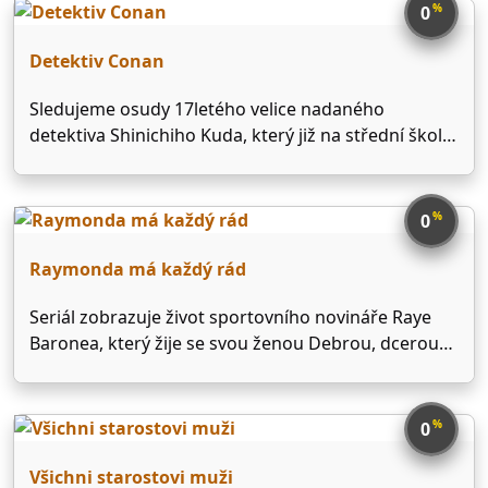
on HTB on October 9, 1996. The series was …
%
0
Detektiv Conan
Sledujeme osudy 17letého velice nadaného
detektiva Shinichiho Kuda, který již na střední škole
řeší případy, se kterými si neví rady ani policisté. Ale
jen do doby, než ho při vyšetřování jednoho případu
pachatel donutí spolknout jed APTX 4869. Shinichi
%
0
sice …
Raymonda má každý rád
Seriál zobrazuje život sportovního novináře Raye
Baronea, který žije se svou ženou Debrou, dcerou
Ally a syny, identickými dvojčaty, Michaelem a
Geoffreym. Naproti přes ulici bydlí Rayovi rodiče -
Frank a Marie a jejich syn Robert. Ti jsou často
%
0
přítomni …
Všichni starostovi muži