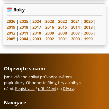
🗓️ Roky
2026
|
2025
|
2024
|
2023
|
2022
|
2021
|
2020
|
2019
|
2018
|
2017
|
2016
|
2015
|
2014
|
2013
|
2012
|
2011
|
2010
|
2009
|
2008
|
2007
|
2006
|
2005
|
2004
|
2003
|
2002
|
2001
|
2000
|
1999
Objevujte s námi
Jsme váš spolehlivý průvodce světem
popkultury. Ohodnoťte filmy, hry a knihy s
námi.
Registrace
/
přihlášení
na
DIV.cz
.
Navigace