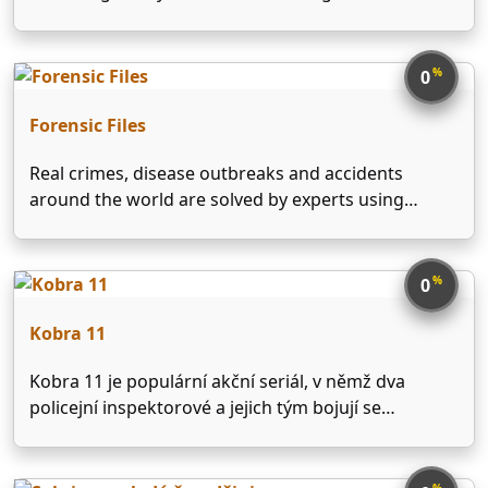
are scattered like sand grains. After the death of
her husband, who was a lawyer, she ran a glasses
company and raised her …
%
0
Forensic Files
Real crimes, disease outbreaks and accidents
around the world are solved by experts using
scientific laboratory analysis which helps them find
previously undetectable evidence. Brilliant scientific
work helps convict the guilty and free the innocent.
%
0
Kobra 11
Kobra 11 je populární akční seriál, v němž dva
policejní inspektorové a jejich tým bojují se
zločinem na německých dálnicích. Díky svému
zvláštnímu ztvárnění se ihned stal hitem nejen v
rodném Německu, ale i v dalších zemích napříč
%