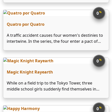
neznal německého ovčáka (za všechny série si ho
zahráli 2 psi), člena týmu oddělení vražd pod
%
0
vedením komisaře …
Quatro por Quatro
A traffic accident causes four women's destinies to
intertwine. In the series, the four enter a pact of
revenge against the men who hit them and caused
them to suffer. Auxiliadora struggled to help her
husband Alcebíades prosper, but when …
%
0
Magic Knight Rayearth
While on a field trip to the Tokyo Tower, three
middle school girls suddenly find themselves in
another world and must save its princess to return
home.
%
0