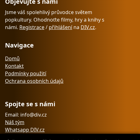
Objevujte s námi
Jsme váš spolehlivý průvodce světem
popkultury. Ohodnoťte filmy, hry a knihy s
námi.
Registrace
/
přihlášení
na
DIV.cz
.
Navigace
Domů
Kontakt
Podmínky použití
Ochrana osobních údajů
Spojte se s námi
Email: info@div.cz
Náš tým
Whatsapp DIV.cz