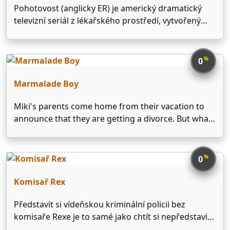
Pohotovost (anglicky ER) je americký dramatický
televizní seriál z lékařského prostředí, vytvořený
spisovatelem, scenáristou a televizním
producentem Michaelem Crichtonem. Poprvé se na
televizních obrazovkách objevil 19. září 1994 na
%
0
americké televizní stanici NBC. Příběh se odehrává
převážně na pohotovostním oddělení …
Marmalade Boy
Miki's parents come home from their vacation to
announce that they are getting a divorce. But what
is more shocking is that they have switched
partners with another couple! And to top things off,
this other couple has a handsome …
%
0
Komisař Rex
Představit si vídeňskou kriminální policii bez
komisaře Rexe je to samé jako chtít si nepředstavit
pod pojmem Rakousko žádné kriminálky. Kdy by