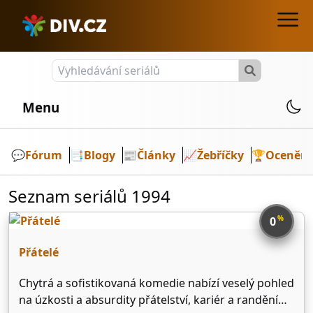
Menu
💬️
Fórum
📑
Blogy
📰
Články
📈
Žebříčky
🏆
Ocenění
Seznam seriálů 1994
%
0
Přátelé
Chytrá a sofistikovaná komedie nabízí veselý pohled
na úzkosti a absurdity přátelství, kariér a randění