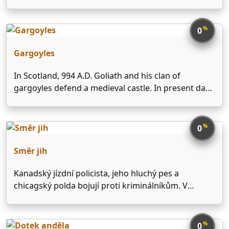
šestice blízkých přátel žijících v New Yorku.
%
0
Gargoyles
In Scotland, 994 A.D. Goliath and his clan of
gargoyles defend a medieval castle. In present day,
David Xanatos buys the castle and moves it to New
York City. When the castle is attacked the gargoyles
are awakened from a …
%
0
Směr jih
Kanadský jízdní policista, jeho hluchý pes a
chicagský polda bojují proti kriminálníkům. V
seriálu se mísí dohromady krimi se situační a
konverzační komedii. Hlavním motorem vyprávění
jsou protikladné vlastnosti hrdinů . Na jedné straně
%
0