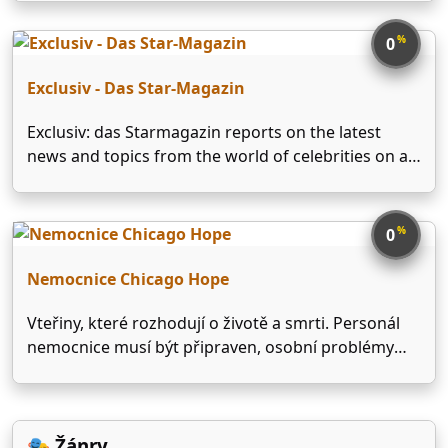
a cave protected by the mystical Seal Door, their
leader Daimaou and his …
%
0
Exclusiv - Das Star-Magazin
Exclusiv: das Starmagazin reports on the latest
news and topics from the world of celebrities on a
regular weekly basis. It covers the latest headlines
relating to the stars as well as rumors and insights
into the everyday lives of …
%
0
Nemocnice Chicago Hope
Vteřiny, které rozhodují o životě a smrti. Personál
nemocnice musí být připraven, osobní problémy
jdou stranou. Nad vším bdí nesmlouvavý ředitel.
🎭 Žánry