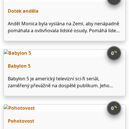
v soukromí velice konzervativně se chovající …
Dotek anděla
Anděl Monica byla vyslána na Zemi, aby nenápadně
pomáhala a ovlivňovala lidské osudy. Pomáhá lidem
nasměrovat je na správnou cestu, pokud není
pozdě. Jelikož se pouze zaučuje a její zkušenosti
jsou malé, pomáhá jí s posláním přísná, ale milá a …
%
0
Babylon 5
Babylon 5 je americký televizní sci-fi seriál,
zaměřený převážně na dospělé publikum. Jeho
tvůrcem je J. Michael Straczynski. Je také
producentem seriálu a napsal děj k většině
epizodám. Děj seriálu se odehrává především na
%
0
vesmírné stanici, která se jmenuje Babylon …
Pohotovost