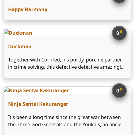
Happy Harmony
%
0
Duckman
Together with Cornfed, his portly, porcine partner
in crime solving, this defective detective amazingly
manages to solve crimes and be a single parent to
his hilariously dysfunctional sons at the same time.
%
0
Ninja Sentai Kakuranger
It's been a long time since the great war between
the Three God Generals and the Youkais, an ancient
race of monstrous spirits. Since then, imprisoned in