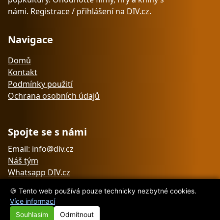
námi.
Registrace
/
přihlášení
na
DIV.cz
.
Navigace
Domů
Kontakt
Podmínky použití
Ochrana osobních údajů
Spojte se s námi
Email: info@div.cz
Náš tým
Whatsapp DIV.cz
🍪 Tento web používá pouze technicky nezbytné cookies.
Více informací
Souhlasím
Odmítnout