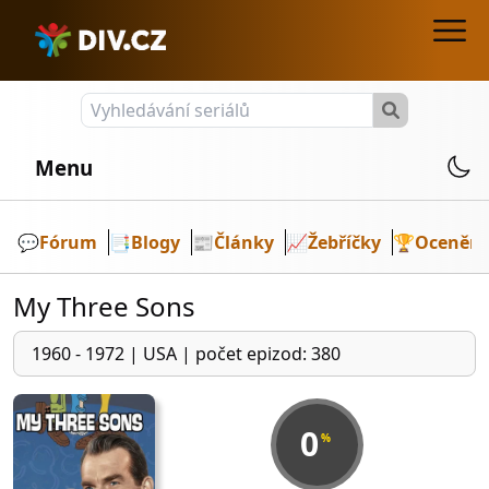
Menu
💬️
Fórum
📑
Blogy
📰
Články
📈
Žebříčky
🏆
Ocenění
My Three Sons
1960 - 1972
|
USA
|
počet epizod: 380
0
%