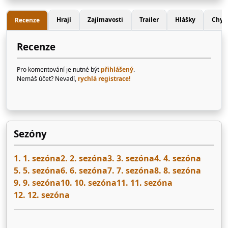
Hrají
Zajímavosti
Trailer
Hlášky
Chyb
Recenze
Recenze
Pro komentování je nutné být
přihlášený
.
Nemáš účet? Nevadí,
rychlá registrace!
Sezóny
1. 1. sezóna
2. 2. sezóna
3. 3. sezóna
4. 4. sezóna
5. 5. sezóna
6. 6. sezóna
7. 7. sezóna
8. 8. sezóna
9. 9. sezóna
10. 10. sezóna
11. 11. sezóna
12. 12. sezóna