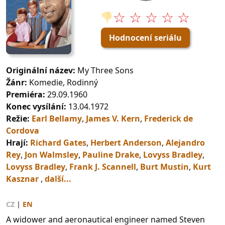
☆ ☆ ☆ ☆ ☆
👎
Hodnocení seriálu
Originální název:
My Three Sons
Žánr:
Komedie, Rodinný
Premiéra:
29.09.1960
Konec vysílání:
13.04.1972
Režie:
Earl Bellamy
,
James V. Kern
,
Frederick de
Cordova
Hrají:
Richard Gates
,
Herbert Anderson
,
Alejandro
Rey
,
Jon Walmsley
,
Pauline Drake
,
Lovyss Bradley
,
Lovyss Bradley
,
Frank J. Scannell
,
Burt Mustin
,
Kurt
Kasznar
,
další...
CZ
|
EN
A widower and aeronautical engineer named Steven