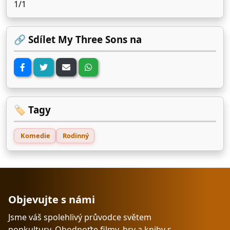
1/1
🔗 Sdílet My Three Sons na
🏷️ Tagy
Komedie
Rodinný
Objevujte s námi
Jsme váš spolehlivý průvodce světem
popkultury. Ohodnoťte filmy, hry a knihy s