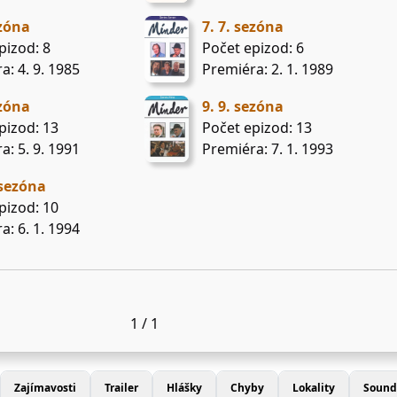
ezóna
7. 7. sezóna
pizod: 8
Počet epizod: 6
a: 4. 9. 1985
Premiéra: 2. 1. 1989
ezóna
9. 9. sezóna
pizod: 13
Počet epizod: 13
a: 5. 9. 1991
Premiéra: 7. 1. 1993
 sezóna
pizod: 10
a: 6. 1. 1994
1 / 1
Zajímavosti
Trailer
Hlášky
Chyby
Lokality
Sound