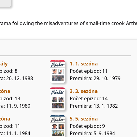
ama following the misadventures of small-time crook Arth
iály
1. 1. sezóna
pizod: 8
Počet epizod: 11
a: 26. 12. 1988
Premiéra: 29. 10. 1979
ezóna
3. 3. sezóna
pizod: 13
Počet epizod: 14
a: 11. 9. 1980
Premiéra: 13. 1. 1982
ezóna
5. 5. sezóna
pizod: 11
Počet epizod: 9
a: 11. 1. 1984
Premiéra: 5. 9. 1984