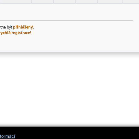
utné být
přihlášený
.
rychlá registrace!
nformací