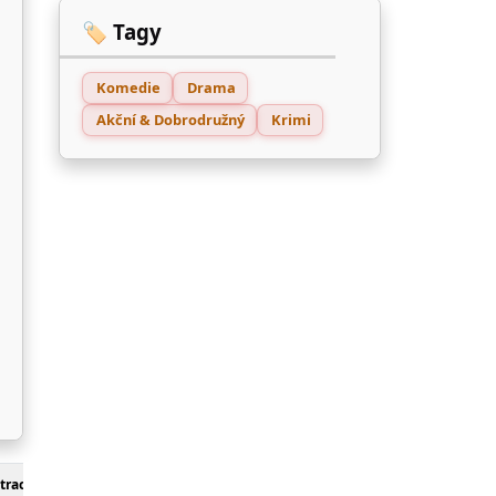
🏷️ Tagy
Komedie
Drama
Akční & Dobrodružný
Krimi
track