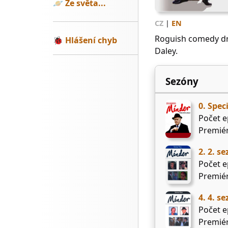
🪐
Ze světa...
CZ
|
EN
Roguish comedy dr
🐞
Hlášení chyb
Daley.
Sezóny
0. Spec
Počet e
Premiér
2. 2. s
Počet e
Premiér
4. 4. s
Počet e
Premiér