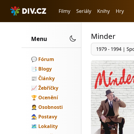
Filmy
Seriály
Knihy
Hry
Minder
Menu
1979 - 1994
|
Spo
💬️
Fórum
📑
Blogy
📰
Články
📈
Žebříčky
🏆
Ocenění
🤵
Osobnosti
🧙
Postavy
🗺
Lokality