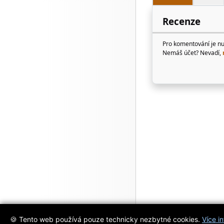
Recenze
Pro komentování je n
Nemáš účet? Nevadí,
🍪 Tento web používá pouze technicky nezbytné cookies.
Více i