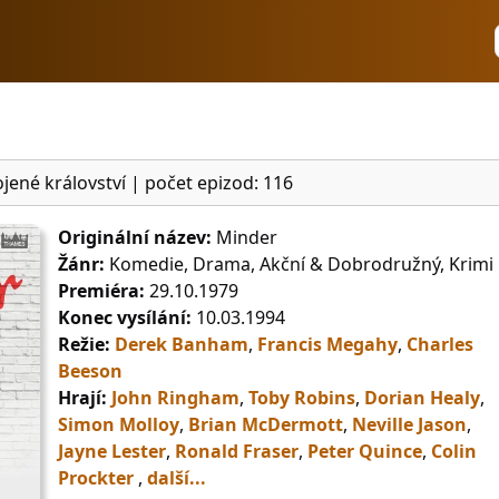
jené království
|
počet epizod: 116
Originální název:
Minder
Žánr:
Komedie, Drama, Akční & Dobrodružný, Krimi
Premiéra:
29.10.1979
Konec vysílání:
10.03.1994
Režie:
Derek Banham
,
Francis Megahy
,
Charles
Beeson
Hrají:
John Ringham
,
Toby Robins
,
Dorian Healy
,
Simon Molloy
,
Brian McDermott
,
Neville Jason
,
Jayne Lester
,
Ronald Fraser
,
Peter Quince
,
Colin
Prockter
,
další...