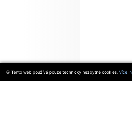
late 1700s. A lig
hearted advent
involving prison
breaks, an oddb
scientist, sailin
🍪 Tento web používá pouze technicky nezbytné cookies.
Více i
Objevujte s námi