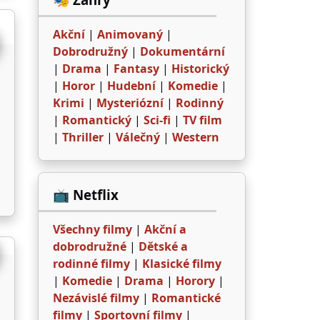
Akční
|
Animovaný
|
Dobrodružný
|
Dokumentární
|
Drama
|
Fantasy
|
Historický
|
Horor
|
Hudební
|
Komedie
|
Krimi
|
Mysteriózní
|
Rodinný
|
Romantický
|
Sci-fi
|
TV film
|
Thriller
|
Válečný
|
Western
📺 Netflix
Všechny filmy
|
Akční a
dobrodružné
|
Dětské a
rodinné filmy
|
Klasické filmy
|
Komedie
|
Drama
|
Horory
|
Nezávislé filmy
|
Romantické
filmy
|
Sportovní filmy
|