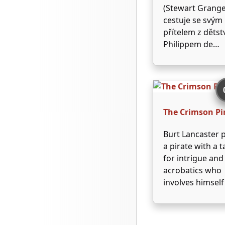
(Stewart Grange
cestuje se svým
přítelem z dětst
Philippem de
Valmorian (Rich
Anderson) na sí
Gavrilaců. Phili
je velký snílek,
obdivuje Voltair
The Crimson Pi
staví své
přesvědčení na 
Burt Lancaster 
Rozšiřuje také
a pirate with a t
letáky proti vlád
for intrigue and
monarchii, kter
acrobatics who
představuje
involves himself
nenáviděný …
the goings on of
revolution in th
Caribbean in th