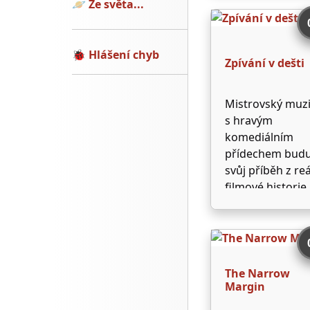
🪐
Ze světa...
tanečnici Terry,
která si chtěla vz
život, a nastěhuj
🐞
Hlášení chyb
Zpívání v dešti
k sobě. Péče o n
náhle opět dod
…
Mistrovský muzi
s hravým
komediálním
přídechem budu
svůj příběh z reá
filmové historie
údobí prvních
klopotných pok
o zvukový film s
neopakovateln
Genem Kellym v
The Narrow
hlavní roli. Tane
Margin
čísla v jeho pojet