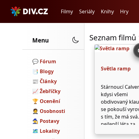
Filmy
Seriály
Knihy
Hry
Seznam filmů
Menu
💬️
Fórum
Světla ramp
📑
Blogy
📰
Články
Stárnoucí Calver
📈
Žebříčky
kdysi všemi
🏆
Ocenění
obdivovaný klau
se pokouší vyro
🤵
Osobnosti
s tím, že má svá
🧙
Postavy
nejlepší léta za
🗺
Lokality
sebou. Jednoho
zachrání mlado