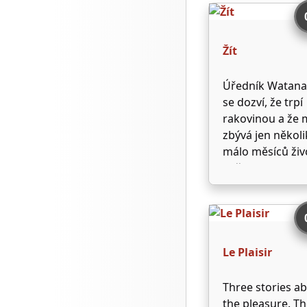
become close.
Together, they t
make sense of t
Žít
chaotic and
crumbling worl
Úředník Watan
around them,
se dozví, že trpí
attempting to …
rakovinou a že
zbývá jen několi
málo měsíců živ
Otřesen touto
zprávou, pokouš
na vše zapomen
a rozptýlit se pi
alkoholu a
návštěvami ve
Le Plaisir
striptýzových
barech, zkrátka
Three stories a
dohnat všechny
the pleasure. T