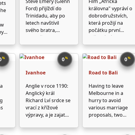
Steve Emery (Glenn
Film „Africká
promises to bring
ets
Ford) přijíždí do
královna" vypráví o
all outlaws …
 he
ástí
Trinidadu, aby po
dobrodružstvích,
ejí
letech navštívil
která prožijí na
ow
svého bratra,
počátku první
ey
jenomže toho
světové války v nitru
 Los
krátce před tím
Německé východní
našli mrtvého. Steve
Afriky kanadský
%
%
%
se nehodlá smířit s
dobrodruh Allnutt a
0
0
0
tím, že bratr
anglická misionářka
Ivanhoe
Road to Bali
spáchal sebevraždu,
Rosie, prchající na
a začne na vlastní
malém parníčku
 a
Anglie v roce 1190:
Having to leave
pěst vyšetřovat, co
před německými
Anglický král
Melbourne in a
se vlastně stalo. …
vojáky. Na své cestě
ng
Richard Lví srdce se
hurry to avoid
k britskému území
ns
vrací z křížové
various marriage
musí překonat …
výpravy, a je zajat
proposals, two
oy,
rakouským vévodou
song-and-dance
ckly
Leopoldem, který za
men sign on for