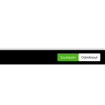
Souhlasím
Odmítnout
te se s námi