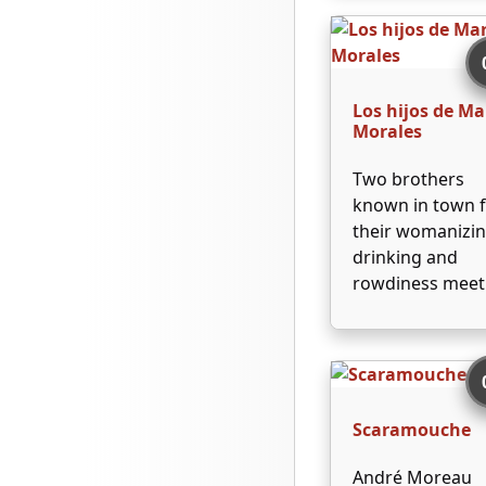
construction
workers sabota
the entire opera
in the hopes tha
Los hijos de Ma
they can get the
Morales
tracks laid …
Two brothers
known in town 
their womanizin
drinking and
rowdiness meet
their matches 
two girls who li
them decide to
tame the two
machos.
Scaramouche
André Moreau