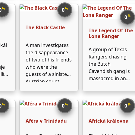
at the coronation.
Shields, as seen
When the real king
%
%
0
0
through the eyes of
ít
is kidnapped, his
%
0
various
e ji
followers try to find
acquaintances,
The Black Castle
i
The Legend Of The
him, while the
including a writer,
ává
Lone Ranger
stand-in falls in love
James Lee Bartlow;
kál
A man investigates
with the king's …
a star, Georgia
A group of Texas
the disappearance
Lorrison; and a
Rangers chasing
of two of his friends
director, …
the Butch
je
who were the
Cavendish gang is
lií
guests of a sinister
massacred in an
Austrian count.
ambush. One of the
Rangers survives
usů
and becomes a
%
%
%
0
0
0
vigilante, a masked
ým
Lone Ranger who,
Aféra v Trinidadu
Africká královna
aided by his native
ční
friend Tonto,
í se