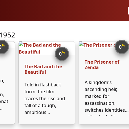
 1952
%
%
0
0
%
0
The Prisoner of
The Bad and the
Zenda
Beautiful
o,
A kingdom's
Told in flashback
ascending heir,
form, the film
n,
marked for
traces the rise and
vnat
assassination,
fall of a tough,
switches identities
ambitious
with a lookalike,
Hollywood
 dne
who takes his place
producer, Jonathan
u