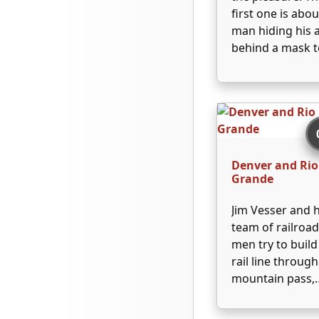
požitky, které 
first one is abou
…
man hiding his 
behind a mask t
keep going to ba
and fancying
women - pleasu
and youth. Then
comes the long 
of Mme Tellier
Denver and Rio
taking her …
Grande
Jim Vesser and h
team of railroa
men try to build
rail line through
mountain pass,
while a group o
less scrupulous