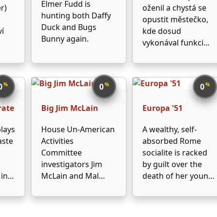
manažer Braden
Elmer Fudd is
r)
oženil a chystá se
(Charlton Heston),
hunting both Daffy
opustit městečko,
snažící se zajistit co
Duck and Bugs
ví
kde dosud
nejdelší …
Bunny again.
vykonával funkci
ard
šerifa, když se k
dlo
němu donese
ppe
zneklidňující zpráva
%
%
%
0
0
0
- na zastávce čekají
a a
tři nechvalně známí
rate
Big Jim McLain
Europa '51
muži. Poledním
odiv.
vlakem má totiž do
plays
House Un-American
A wealthy, self-
města přijet vrah,
aste
Activities
absorbed Rome
ě a
kterého Will …
Committee
socialite is racked
ou
investigators Jim
by guilt over the
 in
McLain and Mal
death of her young
 a
Baxter come to post
son. As a way of
e
war Hawaii to track
dealing with her
e
Communist Party
grief and finding