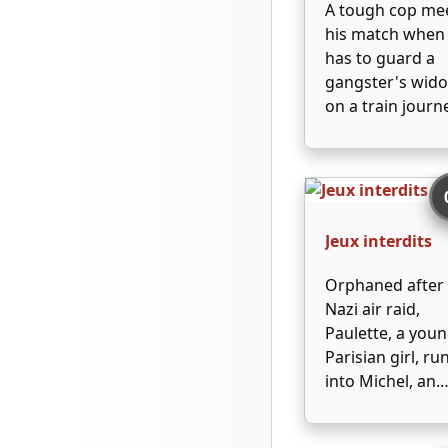
A tough cop me
stávají zcela
his match when
přirozenou souč
has to guard a
příběhu a dotvář
gangster's wid
…
on a train journ
from Chicago to
Angeles.
Jeux interdits
Orphaned after
Nazi air raid,
Paulette, a you
Parisian girl, ru
into Michel, an
older peasant b
and the two qui