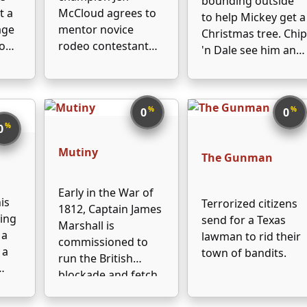
bounding outside
dosud
t a
McCloud agrees to
to help Mickey get a
age
mentor novice
Christmas tree. Chip
o
rodeo contestant
'n Dale see him and
lls
Wes Merritt against
make fun of him,
the wishes of
but the tree they
re
Merritt's wife who
take refuge in is the
%
%
fears the dangers
0
0
one Mickey chops
%
tale
of this rough sport.
0
down. They like the
decorations,
Mutiny
The Gunman
especially the …
Early in the War of
is
Terrorized citizens
1812, Captain James
ding
send for a Texas
Marshall is
 a
lawman to rid their
commissioned to
 a
town of bandits.
run the British
blockade and fetch
f
an unofficial war