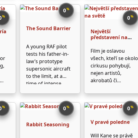
loan from France.
As first mate,
%
0
ges
Marshall recruits
%
%
0
0
tion
Ben Waldridge, a
t
The Sound Barrier
cashiered former
ría
Největší
ir
British Navy captain.
představení na
světě
Waldridge brings
A young RAF pilot
Film je oslavou
his …
tests his father-in-
for
všech, kteří se okolo
law’s prototype
g,
cirkusu pohybují,
supersonic aircraft
nejen artistů,
to the limit, at a
akrobatů či
time of intense
when
krotitelů, ale celého
development in the
ke
zázemí, tvořeného
field of aviation, just
stovkami lidí. V
as commercial jet
%
%
%
0
0
0
popředí barvitého
airliners are about
děje stojí několik
to enter service.
V pravé poledne
Rabbit Seasoning
postav – energický,
prací posedlý
Will Kane se právě