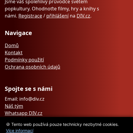
Jsme váš spolehlivý průvodce světem
popkultury. Ohodnoťte filmy, hry a knihy s
námi.
Registrace
/
přihlášení
na
DIV.cz
.
Navigace
Domů
Kontakt
Podmínky použití
Ochrana osobních údajů
Spojte se s námi
Email: info@div.cz
Náš tým
Whatsapp DIV.cz
🍪 Tento web používá pouze technicky nezbytné cookies.
Více informací