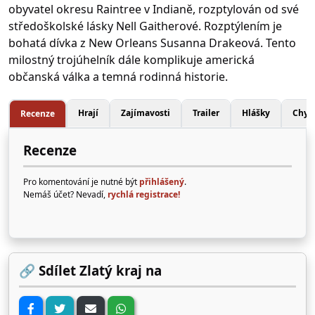
obyvatel okresu Raintree v Indianě, rozptylován od své
středoškolské lásky Nell Gaitherové. Rozptýlením je
bohatá dívka z New Orleans Susanna Drakeová. Tento
milostný trojúhelník dále komplikuje americká
občanská válka a temná rodinná historie.
Hrají
Zajímavosti
Trailer
Hlášky
Chyb
Recenze
Recenze
Pro komentování je nutné být
přihlášený
.
Nemáš účet? Nevadí,
rychlá registrace!
🔗 Sdílet Zlatý kraj na