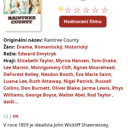
☆ ☆ ☆ ☆ ☆
👎
Hodnocení filmu
Originální název:
Raintree County
Žánr:
Drama
,
Romantický
,
Historický
Režie:
Edward Dmytryk
Hrají:
Elizabeth Taylor
,
Myrna Hansen
,
Tom Drake
,
Lee Marvin
,
Montgomery Clift
,
Agnes Moorehead
,
DeForest Kelley
,
Nesdon Booth
,
Eva Marie Saint
,
Luana Lee
,
Ruth Attaway
,
Nigel Patrick
,
Russell
Collins
,
Don Burnett
,
Oliver Blake
,
Jarma Lewis
,
Rhys
Williams
,
George Boyce
,
Walter Abel
,
Rod Taylor
,
další...
CZ
|
EN
V roce 1859 je idealista John Wickliff Shawnessey,