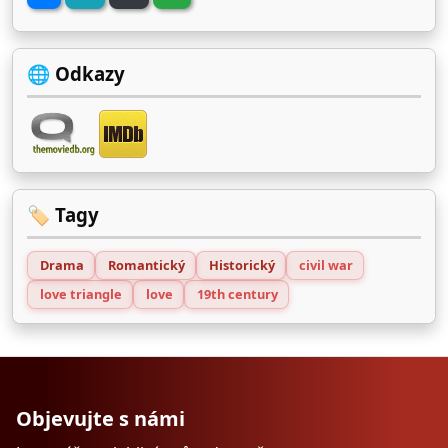
🌐 Odkazy
🏷️ Tagy
Drama
Romantický
Historický
civil war
love triangle
love
19th century
Objevujte s námi