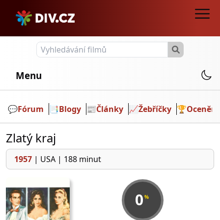
Menu
💬️
Fórum
📑
Blogy
📰
Články
📈
Žebříčky
🏆
Ocenění
Zlatý kraj
1957
|
USA
|
188 minut
0
%