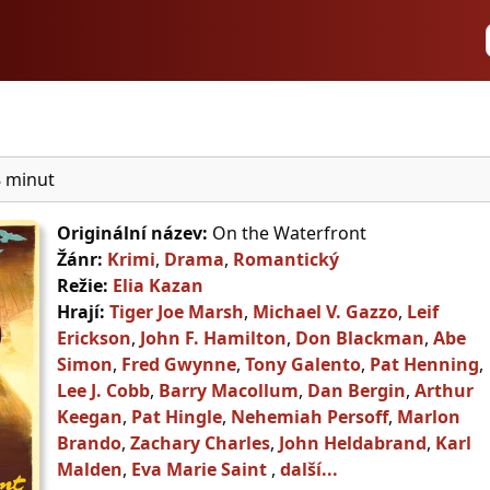
 minut
Originální název:
On the Waterfront
Žánr:
Krimi
,
Drama
,
Romantický
Režie:
Elia Kazan
Hrají:
Tiger Joe Marsh
,
Michael V. Gazzo
,
Leif
Erickson
,
John F. Hamilton
,
Don Blackman
,
Abe
Simon
,
Fred Gwynne
,
Tony Galento
,
Pat Henning
,
Lee J. Cobb
,
Barry Macollum
,
Dan Bergin
,
Arthur
Keegan
,
Pat Hingle
,
Nehemiah Persoff
,
Marlon
Brando
,
Zachary Charles
,
John Heldabrand
,
Karl
Malden
,
Eva Marie Saint
,
další...