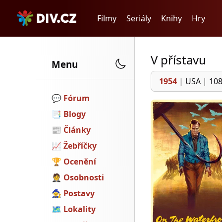
Filmy
Seriály
Knihy
Hry
V přístavu
Menu
1954
|
USA
|
108
💬️
Fórum
📑
Blogy
📰
Články
📈
Žebříčky
🏆
Ocenění
🤵
Osobnosti
🧙
Postavy
🗺
Lokality