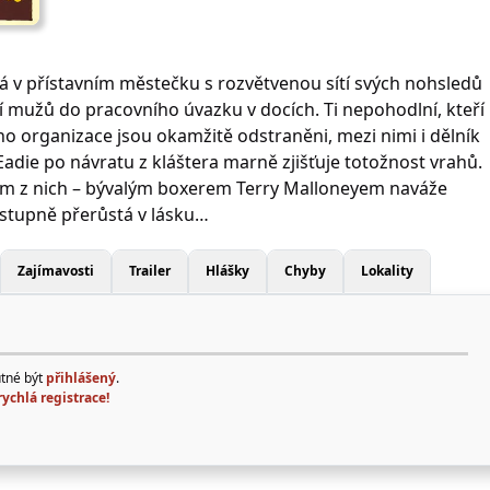
dá v přístavním městečku s rozvětvenou sítí svých nohsledů
ní mužů do pracovního úvazku v docích. Ti nepohodlní, kteří
ho organizace jsou okamžitě odstraněni, mezi nimi i dělník
Eadie po návratu z kláštera marně zjišťuje totožnost vrahů.
m z nich – bývalým boxerem Terry Malloneyem naváže
postupně přerůstá v lásku…
Zajímavosti
Trailer
Hlášky
Chyby
Lokality
utné být
přihlášený
.
rychlá registrace!