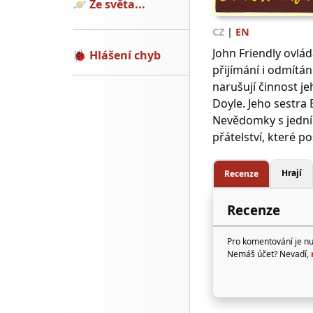
🪐
Ze světa...
CZ
|
EN
John Friendly ovlá
🐞
Hlášení chyb
přijímání i odmítá
narušují činnost je
Doyle. Jeho sestra 
Nevědomky s jední
přátelství, které 
Hrají
Recenze
Recenze
Pro komentování je n
Nemáš účet? Nevadí,