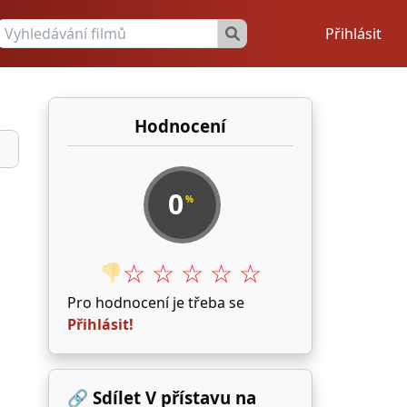
Přihlásit
Hodnocení
0
%
☆ ☆ ☆ ☆ ☆
👎
Pro hodnocení je třeba se
Přihlásit!
🔗 Sdílet V přístavu na