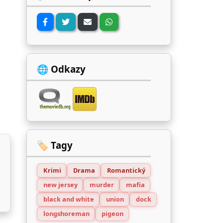
🌐 Odkazy
🏷️ Tagy
Krimi
Drama
Romantický
new jersey
murder
mafia
black and white
union
dock
longshoreman
pigeon