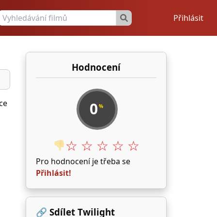
Přihlásit
Hodnocení
ice
0
%
☆ ☆ ☆ ☆ ☆
👎
Pro hodnocení je třeba se
Přihlásit!
🔗 Sdílet Twilight