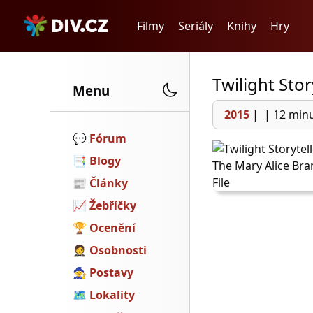
Filmy
Seriály
Knihy
Hry
Twilight Stor
Menu
2015
|
|
12 min
💬️
Fórum
📑
Blogy
📰
Články
📈
Žebříčky
🏆
Ocenění
🤵
Osobnosti
🧙
Postavy
🗺
Lokality