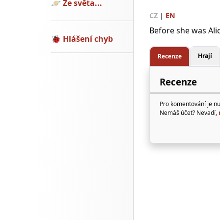
🪐
Ze světa...
CZ
|
EN
Before she was Ali
🐞
Hlášení chyb
Hrají
Recenze
Recenze
Pro komentování je n
Nemáš účet? Nevadí,