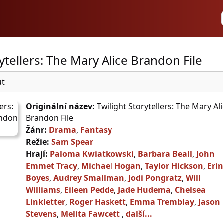
ytellers: The Mary Alice Brandon File
ut
Originální název:
Twilight Storytellers: The Mary Al
Brandon File
Žánr:
Drama
,
Fantasy
Režie:
Sam Spear
Hrají:
Paloma Kwiatkowski
,
Barbara Beall
,
John
Emmet Tracy
,
Michael Hogan
,
Taylor Hickson
,
Erin
Boyes
,
Audrey Smallman
,
Jodi Pongratz
,
Will
Williams
,
Eileen Pedde
,
Jade Hudema
,
Chelsea
Linkletter
,
Roger Haskett
,
Emma Tremblay
,
Jason
Stevens
,
Melita Fawcett
,
další...