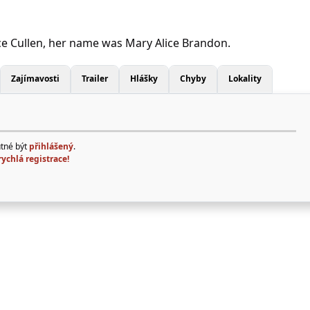
ce Cullen, her name was Mary Alice Brandon.
Zajímavosti
Trailer
Hlášky
Chyby
Lokality
utné být
přihlášený
.
rychlá registrace!