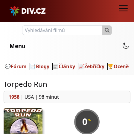
Menu
💬️
Fórum
📑
Blogy
📰
Články
📈
Žebříčky
🏆
Ocenění
Torpedo Run
1958
|
USA
|
98 minut
0
%