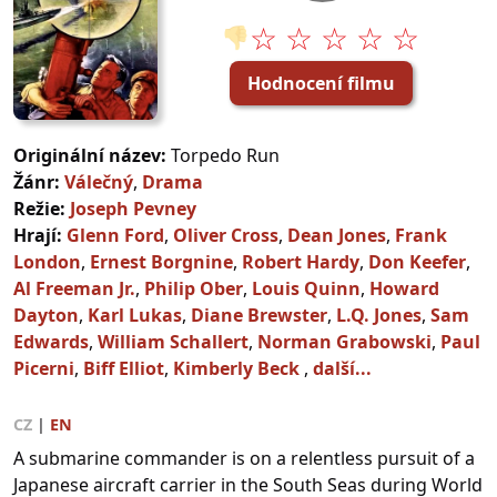
☆ ☆ ☆ ☆ ☆
👎
Hodnocení filmu
Originální název:
Torpedo Run
Žánr:
Válečný
,
Drama
Režie:
Joseph Pevney
Hrají:
Glenn Ford
,
Oliver Cross
,
Dean Jones
,
Frank
London
,
Ernest Borgnine
,
Robert Hardy
,
Don Keefer
,
Al Freeman Jr.
,
Philip Ober
,
Louis Quinn
,
Howard
Dayton
,
Karl Lukas
,
Diane Brewster
,
L.Q. Jones
,
Sam
Edwards
,
William Schallert
,
Norman Grabowski
,
Paul
Picerni
,
Biff Elliot
,
Kimberly Beck
,
další...
CZ
|
EN
A submarine commander is on a relentless pursuit of a
Japanese aircraft carrier in the South Seas during World