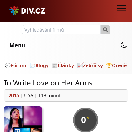
Menu
💬️
Fórum
📑
Blogy
📰
Články
📈
Žebříčky
🏆
Ocenění
To Write Love on Her Arms
2015
|
USA
|
118 minut
0
%