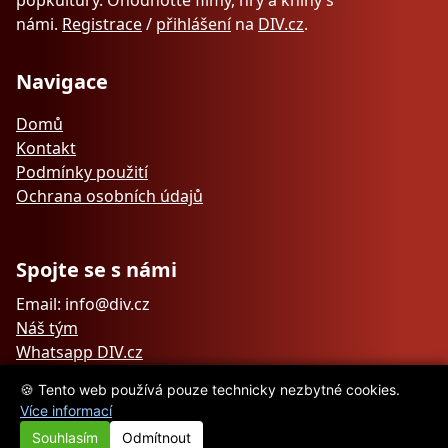
popkultury. Ohodnoťte filmy, hry a knihy s
námi.
Registrace
/
přihlášení
na
DIV.cz
.
Navigace
Domů
Kontakt
Podmínky použití
Ochrana osobních údajů
Spojte se s námi
Email: info@div.cz
Náš tým
Whatsapp DIV.cz
🍪 Tento web používá pouze technicky nezbytné cookies.
Více informací
Souhlasím
Odmítnout