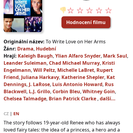
☆ ☆ ☆ ☆ ☆
👎
Hodnocení filmu
Originální název:
To Write Love on Her Arms
Žánr:
Drama
,
Hudební
Hrají:
Kaleigh Baugh
,
Ylian Alfaro Snyder
,
Mark Saul
,
Leander Suleiman
,
Chad Michael Murray
,
Kristi
Engelmann
,
Will Peltz
,
Michelle LaBret
,
Rupert
Friend
,
Juliana Harkavy
,
Katherine Shepler
,
Kat
Dennings
,
J. LaRose
,
Luis Antonio Howard
,
Rus
Blackwell
,
L.J. Grillo
,
Corbin Bleu
,
Whitney Goin
,
Chelsea Talmadge
,
Brian Patrick Clarke
,
další...
CZ
|
EN
The story follows 19-year-old Renee who has always
loved fairy tales: the idea of a princess, a hero and a