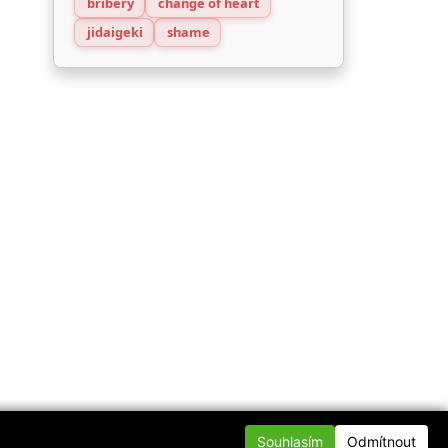
bribery
change of heart
jidaigeki
shame
Souhlasím
Odmítnout