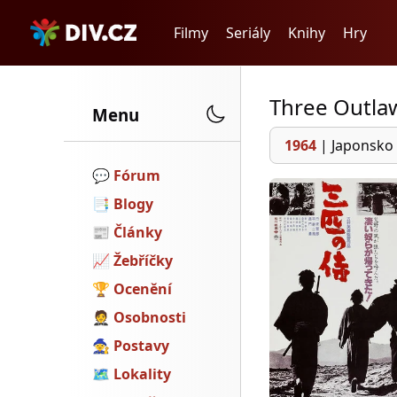
Filmy
Seriály
Knihy
Hry
Three Outla
Menu
1964
|
Japonsko
💬️
Fórum
📑
Blogy
📰
Články
📈
Žebříčky
🏆
Ocenění
🤵
Osobnosti
🧙
Postavy
🗺
Lokality