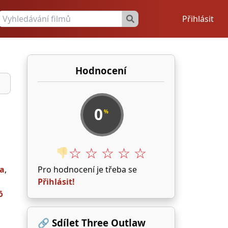
Přihlásit
Hodnocení
0
%
☆ ☆ ☆ ☆ ☆
👎
ra
,
Pro hodnocení je třeba se
Přihlásit!
ō
🔗 Sdílet Three Outlaw