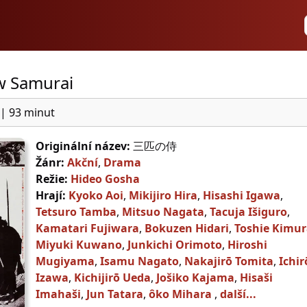
w Samurai
|
93 minut
Originální název:
三匹の侍
Žánr:
Akční
,
Drama
Režie:
Hideo Gosha
Hrají:
Kyoko Aoi
,
Mikijiro Hira
,
Hisashi Igawa
,
Tetsuro Tamba
,
Mitsuo Nagata
,
Tacuja Išiguro
,
Kamatari Fujiwara
,
Bokuzen Hidari
,
Toshie Kimu
Miyuki Kuwano
,
Junkichi Orimoto
,
Hiroshi
Mugiyama
,
Isamu Nagato
,
Nakajirō Tomita
,
Ichir
Izawa
,
Kichijirō Ueda
,
Jošiko Kajama
,
Hisaši
Imahaši
,
Jun Tatara
,
ôko Mihara
,
další...