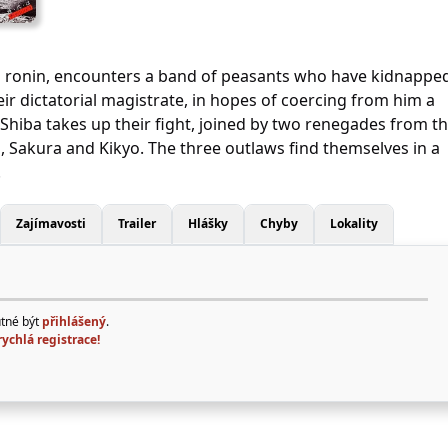
g ronin, encounters a band of peasants who have kidnappe
ir dictatorial magistrate, in hopes of coercing from him a
 Shiba takes up their fight, joined by two renegades from t
, Sakura and Kikyo. The three outlaws find themselves in a
.
Zajímavosti
Trailer
Hlášky
Chyby
Lokality
utné být
přihlášený
.
rychlá registrace!