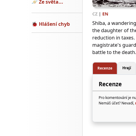
🪐
Ze světa...
CZ
|
EN
Shiba, a wanderin
🐞
Hlášení chyb
the daughter of the
reduction in taxes.
magistrate's guard
battle to the death
Hrají
Recenze
Recenze
Pro komentování je n
Nemáš účet? Nevadí,