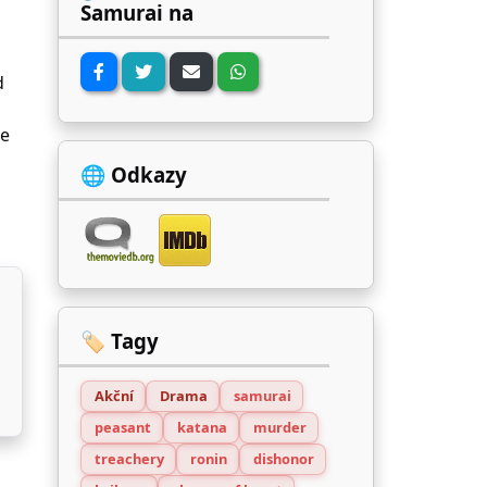
Samurai na
d
he
🌐 Odkazy
🏷️ Tagy
Akční
Drama
samurai
peasant
katana
murder
treachery
ronin
dishonor