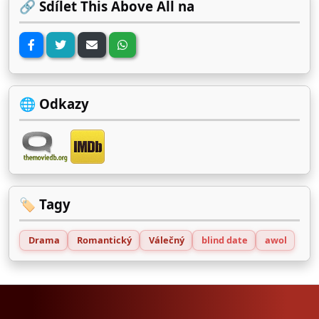
🔗 Sdílet This Above All na
🌐 Odkazy
🏷️ Tagy
Drama
Romantický
Válečný
blind date
awol