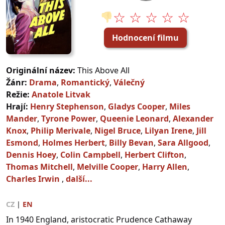
☆ ☆ ☆ ☆ ☆
👎
Hodnocení filmu
Originální název:
This Above All
Žánr:
Drama
,
Romantický
,
Válečný
Režie:
Anatole Litvak
Hrají:
Henry Stephenson
,
Gladys Cooper
,
Miles
Mander
,
Tyrone Power
,
Queenie Leonard
,
Alexander
Knox
,
Philip Merivale
,
Nigel Bruce
,
Lilyan Irene
,
Jill
Esmond
,
Holmes Herbert
,
Billy Bevan
,
Sara Allgood
,
Dennis Hoey
,
Colin Campbell
,
Herbert Clifton
,
Thomas Mitchell
,
Melville Cooper
,
Harry Allen
,
Charles Irwin
,
další...
CZ
|
EN
In 1940 England, aristocratic Prudence Cathaway