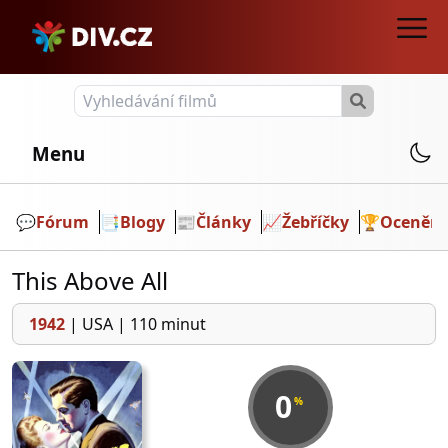
Menu
💬️
Fórum
📑
Blogy
📰
Články
📈
Žebříčky
🏆
Ocenění
This Above All
1942
|
USA
|
110 minut
0
%