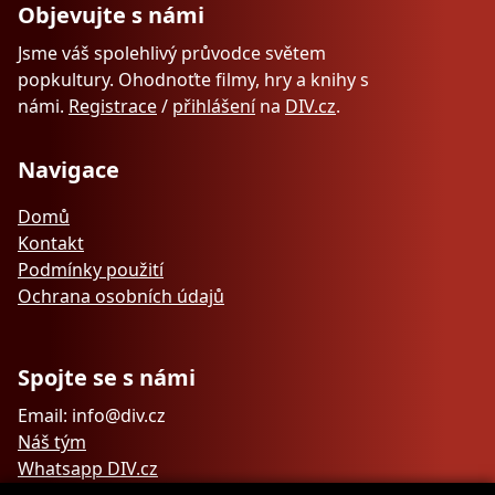
Objevujte s námi
Jsme váš spolehlivý průvodce světem
popkultury. Ohodnoťte filmy, hry a knihy s
námi.
Registrace
/
přihlášení
na
DIV.cz
.
Navigace
Domů
Kontakt
Podmínky použití
Ochrana osobních údajů
Spojte se s námi
Email: info@div.cz
Náš tým
Whatsapp DIV.cz