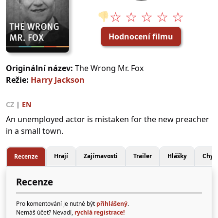
☆ ☆ ☆ ☆ ☆
👎
Hodnocení filmu
Originální název:
The Wrong Mr. Fox
Režie:
Harry Jackson
CZ
|
EN
An unemployed actor is mistaken for the new preacher
in a small town.
Hrají
Zajímavosti
Trailer
Hlášky
Chyb
Recenze
Recenze
Pro komentování je nutné být
přihlášený
.
Nemáš účet? Nevadí,
rychlá registrace!