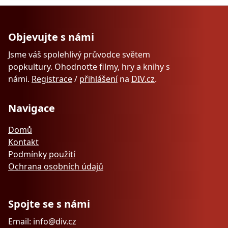
Objevujte s námi
Jsme váš spolehlivý průvodce světem
popkultury. Ohodnoťte filmy, hry a knihy s
námi.
Registrace
/
přihlášení
na
DIV.cz
.
Navigace
Domů
Kontakt
Podmínky použití
Ochrana osobních údajů
Spojte se s námi
Email: info@div.cz