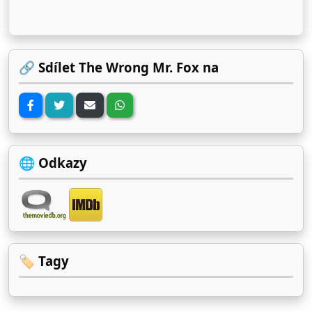
🔗 Sdílet The Wrong Mr. Fox na
🌐 Odkazy
🏷️ Tagy