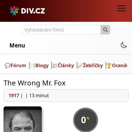
Menu
💬️
Fórum
📑
Blogy
📰
Články
📈
Žebříčky
🏆
Ocenění
The Wrong Mr. Fox
1917
|
|
13 minut
0
%