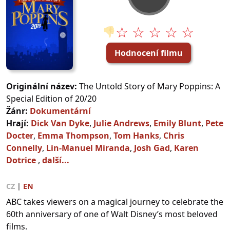
☆ ☆ ☆ ☆ ☆
👎
Hodnocení filmu
Originální název:
The Untold Story of Mary Poppins: A
Special Edition of 20/20
Žánr:
Dokumentární
Hrají:
Dick Van Dyke
,
Julie Andrews
,
Emily Blunt
,
Pete
Docter
,
Emma Thompson
,
Tom Hanks
,
Chris
Connelly
,
Lin-Manuel Miranda
,
Josh Gad
,
Karen
Dotrice
,
další...
CZ
|
EN
ABC takes viewers on a magical journey to celebrate the
60th anniversary of one of Walt Disney’s most beloved
films.