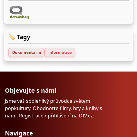
🏷️ Tagy
Dokumentární
informative
Objevujte s námi
Jsme váš spolehlivý průvodce světem
popkultury. Ohodnoťte filmy, hry a knihy s
námi.
Registrace
/
přihlášení
na
DIV.cz
.
Navigace