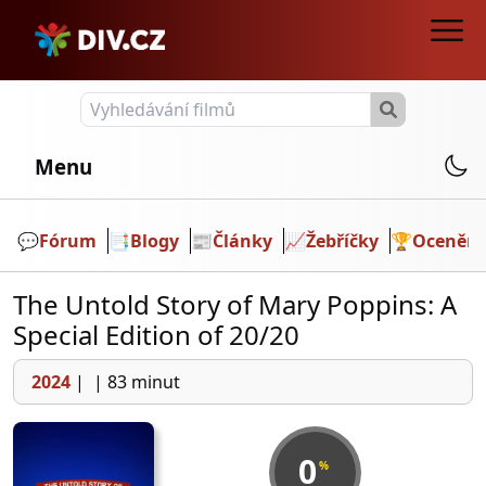
Menu
💬️
Fórum
📑
Blogy
📰
Články
📈
Žebříčky
🏆
Ocenění
The Untold Story of Mary Poppins: A
Special Edition of 20/20
2024
|
|
83 minut
0
%