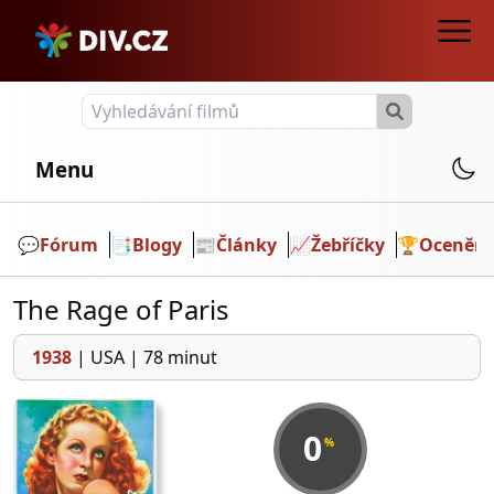
Menu
💬️
Fórum
📑
Blogy
📰
Články
📈
Žebříčky
🏆
Ocenění
The Rage of Paris
1938
|
USA
|
78 minut
0
%