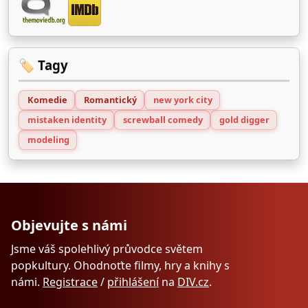
🏷️ Tagy
Komedie
Romantický
new york city
mistaken identity
screwball comedy
gold digger
modeling
Objevujte s námi
Jsme váš spolehlivý průvodce světem
popkultury. Ohodnoťte filmy, hry a knihy s
námi.
Registrace
/
přihlášení
na
DIV.cz
.