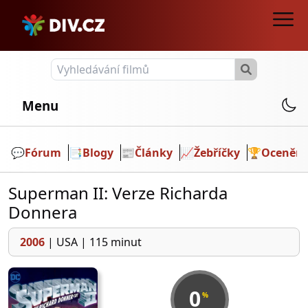
Menu
💬️
Fórum
📑
Blogy
📰
Články
📈
Žebříčky
🏆
Ocenění
Superman II: Verze Richarda
Donnera
2006
|
USA
|
115 minut
0
%