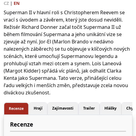
CZ
|
EN
Superman II v hlavní roli s Christopherem Reevem se
vrací s úvodem a závěrem, který jste dosud neviděli.
Režisér Richard Donner začal točit Supermana II už
během filmování Supermana a jeho unikátní vize se
zjevuje až nyní. Jor-El (Marlon Brando v nedávno
nalezených záběrech) se tu objevuje v klíčových nových
scénách, které umocňují Supermanovu legendu a
prohlubují vztah mezi otcem a synem. Lois Laneová
(Margot Kidder) spřádá víc plánů, jak odhalit Clarka
Kenta jako Supermana. Tato verze, přinášející celou
řadu velkých i menších změn, představuje zcela novou
diváckou zkušenost.
Hrají
Zajímavosti
Trailer
Hlášky
Chyb
Recenze
Recenze