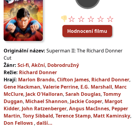
☆ ☆ ☆ ☆ ☆
👎
Hodnocení filmu
Originální název:
Superman II: The Richard Donner
Cut
Žánr:
Sci-fi
,
Akční
,
Dobrodružný
Režie:
Richard Donner
Hrají:
Marlon Brando
,
Clifton James
,
Richard Donner
,
Gene Hackman
,
Valerie Perrine
,
E.G. Marshall
,
Marc
McClure
,
Jack O'Halloran
,
Sarah Douglas
,
Tommy
Duggan
,
Michael Shannon
,
Jackie Cooper
,
Margot
Kidder
,
John Ratzenberger
,
Angus MacInnes
,
Pepper
Martin
,
Tony Sibbald
,
Terence Stamp
,
Matt Kaminsky
,
Don Fellows
,
další...