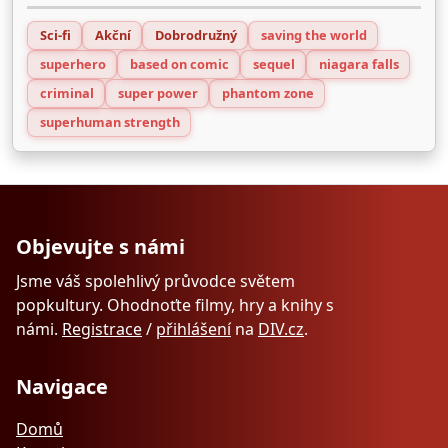
Sci-fi
Akční
Dobrodružný
saving the world
superhero
based on comic
sequel
niagara falls
criminal
super power
phantom zone
superhuman strength
Objevujte s námi
Jsme váš spolehlivý průvodce světem
popkultury. Ohodnoťte filmy, hry a knihy s
námi.
Registrace
/
přihlášení
na
DIV.cz
.
Navigace
Domů