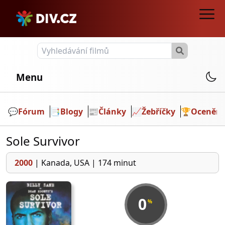
Menu
💬️
Fórum
📑
Blogy
📰
Články
📈
Žebříčky
🏆
Ocenění
Sole Survivor
2000
|
Kanada, USA
|
174 minut
0
%