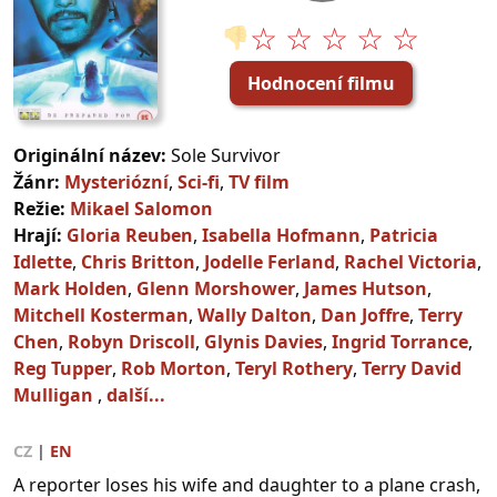
☆ ☆ ☆ ☆ ☆
👎
Hodnocení filmu
Originální název:
Sole Survivor
Žánr:
Mysteriózní
,
Sci-fi
,
TV film
Režie:
Mikael Salomon
Hrají:
Gloria Reuben
,
Isabella Hofmann
,
Patricia
Idlette
,
Chris Britton
,
Jodelle Ferland
,
Rachel Victoria
,
Mark Holden
,
Glenn Morshower
,
James Hutson
,
Mitchell Kosterman
,
Wally Dalton
,
Dan Joffre
,
Terry
Chen
,
Robyn Driscoll
,
Glynis Davies
,
Ingrid Torrance
,
Reg Tupper
,
Rob Morton
,
Teryl Rothery
,
Terry David
Mulligan
,
další...
CZ
|
EN
A reporter loses his wife and daughter to a plane crash,