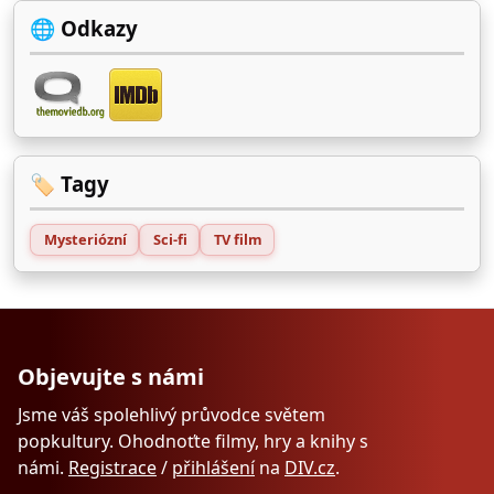
🌐 Odkazy
🏷️ Tagy
Mysteriózní
Sci-fi
TV film
Objevujte s námi
Jsme váš spolehlivý průvodce světem
popkultury. Ohodnoťte filmy, hry a knihy s
námi.
Registrace
/
přihlášení
na
DIV.cz
.