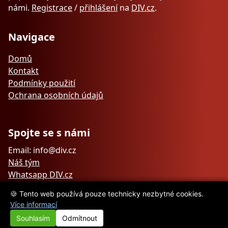
námi.
Registrace
/
přihlášení
na
DIV.cz
.
Navigace
Domů
Kontakt
Podmínky použití
Ochrana osobních údajů
Spojte se s námi
Email: info@div.cz
Náš tým
Whatsapp DIV.cz
🍪 Tento web používá pouze technicky nezbytné cookies.
Více informací
Souhlasím
Odmítnout