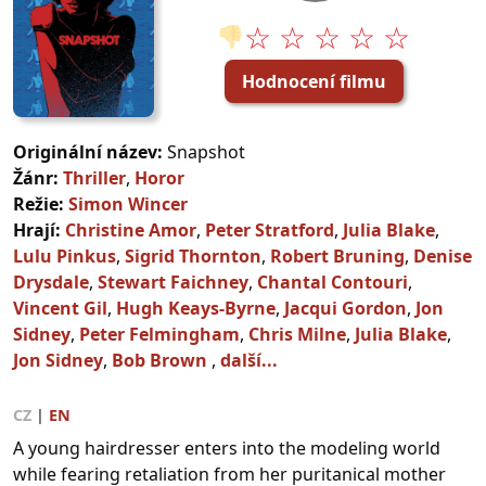
☆ ☆ ☆ ☆ ☆
👎
Hodnocení filmu
Originální název:
Snapshot
Žánr:
Thriller
,
Horor
Režie:
Simon Wincer
Hrají:
Christine Amor
,
Peter Stratford
,
Julia Blake
,
Lulu Pinkus
,
Sigrid Thornton
,
Robert Bruning
,
Denise
Drysdale
,
Stewart Faichney
,
Chantal Contouri
,
Vincent Gil
,
Hugh Keays-Byrne
,
Jacqui Gordon
,
Jon
Sidney
,
Peter Felmingham
,
Chris Milne
,
Julia Blake
,
Jon Sidney
,
Bob Brown
,
další...
CZ
|
EN
A young hairdresser enters into the modeling world
while fearing retaliation from her puritanical mother