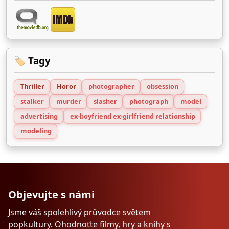
🏷️ Tagy
Thriller
Horor
photographer
obsession
stalker
murder
slasher
photograph
model
advertising
ex-boyfriend ex-girlfriend relationship
modeling
Objevujte s námi
Jsme váš spolehlivý průvodce světem
popkultury. Ohodnoťte filmy, hry a knihy s