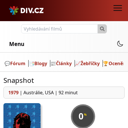
Menu
💬️
Fórum
📑
Blogy
📰
Články
📈
Žebříčky
🏆
Ocenění
Snapshot
1979
|
Austrálie, USA
|
92 minut
0
%