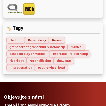
🏷️ Tagy
Hudební
Romantický
Drama
grandparent grandchild relationship
musical
based on play or musical
interracial relationship
riverboat
reconciliation
showboat
miscegenation
paddlewheel boat
Objevujte s námi
Jsme váš spolehlivý průvodce světem