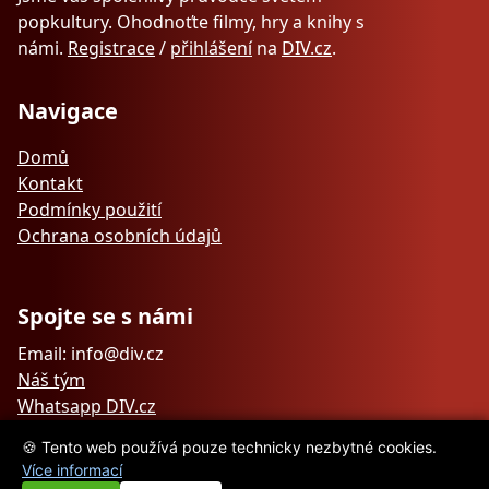
popkultury. Ohodnoťte filmy, hry a knihy s
námi.
Registrace
/
přihlášení
na
DIV.cz
.
Navigace
Domů
Kontakt
Podmínky použití
Ochrana osobních údajů
Spojte se s námi
Email: info@div.cz
Náš tým
Whatsapp DIV.cz
🍪 Tento web používá pouze technicky nezbytné cookies.
Více informací