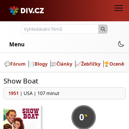
Menu
💬️
Fórum
📑
Blogy
📰
Články
📈
Žebříčky
🏆
Ocenění
Show Boat
1951
|
USA
|
107 minut
0
%