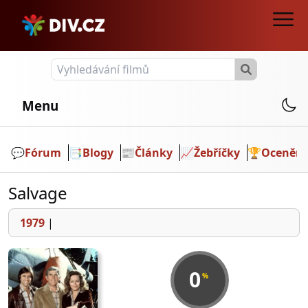
Menu
💬️
Fórum
📑
Blogy
📰
Články
📈
Žebříčky
🏆
Ocenění
Salvage
1979
|
0
%