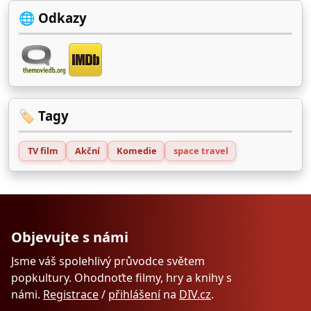
🌐 Odkazy
🏷️ Tagy
TV film
Akční
Komedie
space travel
Objevujte s námi
Jsme váš spolehlivý průvodce světem
popkultury. Ohodnoťte filmy, hry a knihy s
námi.
Registrace
/
přihlášení
na
DIV.cz
.