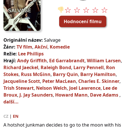
☆ ☆ ☆ ☆ ☆
👎
Hodnocení filmu
Originální název:
Salvage
Žánr:
TV film
,
Akční
,
Komedie
Režie:
Lee Phillips
Hrají:
Andy Griffith
,
Ed Garrabrandt
,
William Larsen
,
Richard Jaeckel
,
Raleigh Bond
,
Larry Pennell
,
Ron
Stokes
,
Russ McGinn
,
Barry Quin
,
Barry Hamilton
,
Jacqueline Scott
,
Peter MacLean
,
Charles E. Skinner
,
Trish Stewart
,
Nelson Welch
,
Joel Lawrence
,
Lee de
Broux
,
J. Jay Saunders
,
Howard Mann
,
Dave Adams
,
další...
CZ
|
EN
A hotshot junkman decides to go to the moon with his