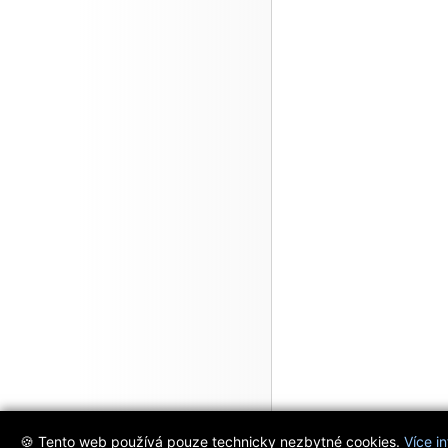
🍪 Tento web používá pouze technicky nezbytné cookies.
Více i