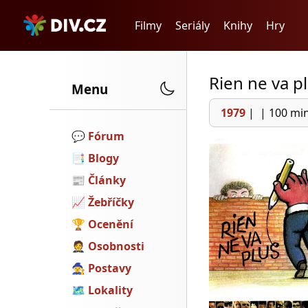
Filmy
Seriály
Knihy
Hry
Rien ne va p
Menu
1979
|
|
100 mi
💬️
Fórum
📑
Blogy
📰
Články
📈
Žebříčky
🏆
Ocenění
🤵
Osobnosti
🧙
Postavy
🗺
Lokality