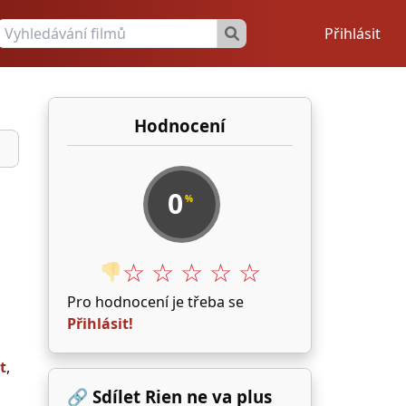
Přihlásit
Hodnocení
0
%
☆ ☆ ☆ ☆ ☆
👎
Pro hodnocení je třeba se
Přihlásit!
t
,
🔗 Sdílet Rien ne va plus