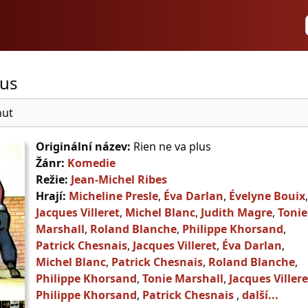
lus
nut
Originální název:
Rien ne va plus
Žánr:
Komedie
Režie:
Jean-Michel Ribes
Hrají:
Micheline Presle
,
Éva Darlan
,
Évelyne Bouix
,
Jacques Villeret
,
Michel Blanc
,
Judith Magre
,
Tonie
Marshall
,
Roland Blanche
,
Philippe Khorsand
,
Patrick Chesnais
,
Jacques Villeret
,
Éva Darlan
,
Michel Blanc
,
Patrick Chesnais
,
Roland Blanche
,
Philippe Khorsand
,
Tonie Marshall
,
Jacques Villere
Philippe Khorsand
,
Patrick Chesnais
,
další...