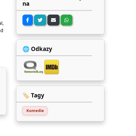
na
l,
nd
🌐 Odkazy
🏷️ Tagy
Komedie