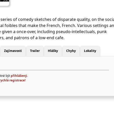
a series of comedy sketches of disparate quality, on the socia
ical foibles that make the French, French. Various settings a
 given a once-over, including pseudo-intellectuals, punk
rs, and patrons of a low-end cafe.
Zajímavosti
Trailer
Hlášky
Chyby
Lokality
utné být
přihlášený
.
rychlá registrace!