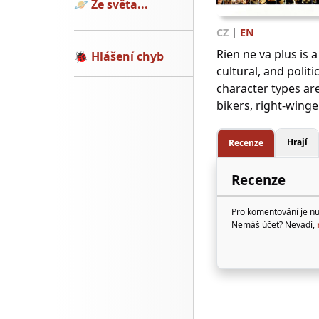
🪐
Ze světa...
CZ
|
EN
Rien ne va plus is 
🐞
Hlášení chyb
cultural, and polit
character types are
bikers, right-winge
Hrají
Recenze
Recenze
Pro komentování je n
Nemáš účet? Nevadí,