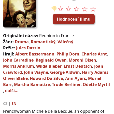
☆ ☆ ☆ ☆ ☆
👎
Hodnocení filmu
Originální název:
Reunion in France
Žánr:
Drama
,
Romantický
,
Válečný
Režie:
Jules Dassin
Hrají:
Albert Bassermann
,
Philip Dorn
,
Charles Arnt
,
John Carradine
,
Reginald Owen
,
Moroni Olsen
,
Morris Ankrum
,
Wilda Bieber
,
Ernst Deutsch
,
Joan
Crawford
,
John Wayne
,
George Aldwin
,
Harry Adams
,
Oliver Blake
,
Howard Da Silva
,
Ann Ayars
,
Muriel
Barr
,
Martha Bamattre
,
Trude Berliner
,
Odette Myrtil
,
další...
CZ
|
EN
Frenchwoman Michele de la Becque, an opponent of