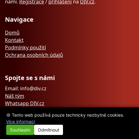
námi.
Registrace
/
přihlášení
na
DIV.cz
.
Navigace
Domů
Kontakt
Podmínky použití
Ochrana osobních údajů
Spojte se s námi
Email: info@div.cz
Náš tým
Whatsapp DIV.cz
🍪 Tento web používá pouze technicky nezbytné cookies.
Více informací
Souhlasím
Odmítnout