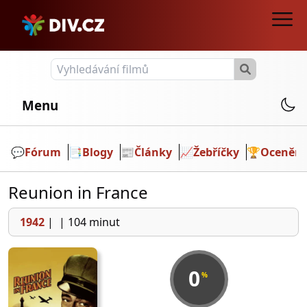
Menu
💬️
Fórum
📑
Blogy
📰
Články
📈
Žebříčky
🏆
Ocenění
Reunion in France
1942
|
|
104 minut
0
%