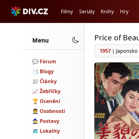
Filmy
Seriály
Knihy
Hry
Price of Bea
Menu
1957
|
Japonsko
💬️
Fórum
📑
Blogy
📰
Články
📈
Žebříčky
🏆
Ocenění
🤵
Osobnosti
🧙
Postavy
🗺
Lokality