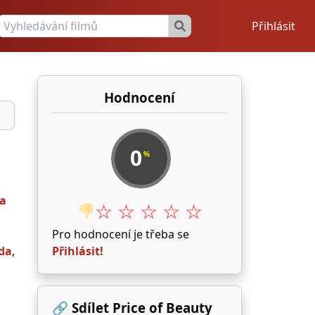
Přihlásit
Hodnocení
0
%
ra
☆ ☆ ☆ ☆ ☆
👎
Pro hodnocení je třeba se
da
,
Přihlásit!
🔗 Sdílet Price of Beauty