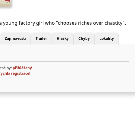
young factory girl who "chooses riches over chastity".
Zajímavosti
Trailer
Hlášky
Chyby
Lokality
utné být
přihlášený
.
rychlá registrace!