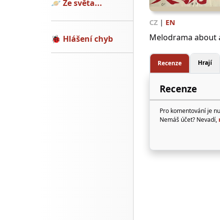
🪐
Ze světa...
CZ
|
EN
Melodrama about a 
🐞
Hlášení chyb
Hrají
Recenze
Recenze
Pro komentování je n
Nemáš účet? Nevadí,