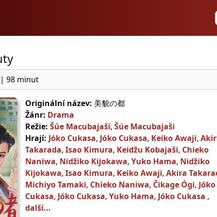
uty
|
98 minut
Originální název:
美貌の都
Žánr:
Drama
Režie:
Šúe Macubajaši
,
Šúe Macubajaši
Hrají:
Jóko Cukasa
,
Jóko Cukasa
,
Keiko Awaji
,
Aki
Takarada
,
Isao Kimura
,
Keidžu Kobajaši
,
Chieko
Naniwa
,
Nidžiko Kijokawa
,
Yuko Hama
,
Nidžiko
Kijokawa
,
Isao Kimura
,
Keiko Awaji
,
Akira Takara
Michiyo Tamaki
,
Chieko Naniwa
,
Čikage Ógi
,
Jóko
Cukasa
,
Jóko Cukasa
,
Yuko Hama
,
Jóko Cukasa
,
další...