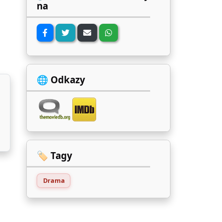
na
🌐 Odkazy
🏷️ Tagy
Drama