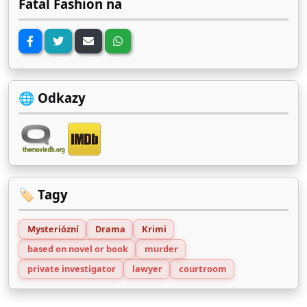
Fatal Fashion na
🌐 Odkazy
🏷️ Tagy
Mysteriózní
Drama
Krimi
based on novel or book
murder
private investigator
lawyer
courtroom