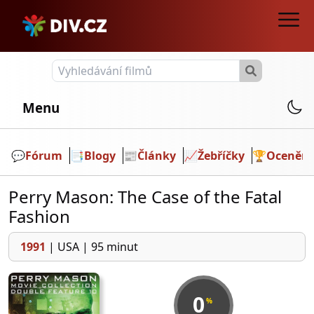
Menu
💬️
Fórum
📑
Blogy
📰
Články
📈
Žebříčky
🏆
Ocenění
Perry Mason: The Case of the Fatal
Fashion
1991
|
USA
|
95 minut
0
%