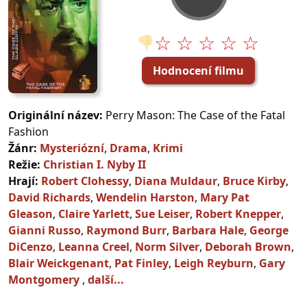
☆ ☆ ☆ ☆ ☆
👎
Hodnocení filmu
Originální název:
Perry Mason: The Case of the Fatal
Fashion
Žánr:
Mysteriózní
,
Drama
,
Krimi
Režie:
Christian I. Nyby II
Hrají:
Robert Clohessy
,
Diana Muldaur
,
Bruce Kirby
,
David Richards
,
Wendelin Harston
,
Mary Pat
Gleason
,
Claire Yarlett
,
Sue Leiser
,
Robert Knepper
,
Gianni Russo
,
Raymond Burr
,
Barbara Hale
,
George
DiCenzo
,
Leanna Creel
,
Norm Silver
,
Deborah Brown
,
Blair Weickgenant
,
Pat Finley
,
Leigh Reyburn
,
Gary
Montgomery
,
další...