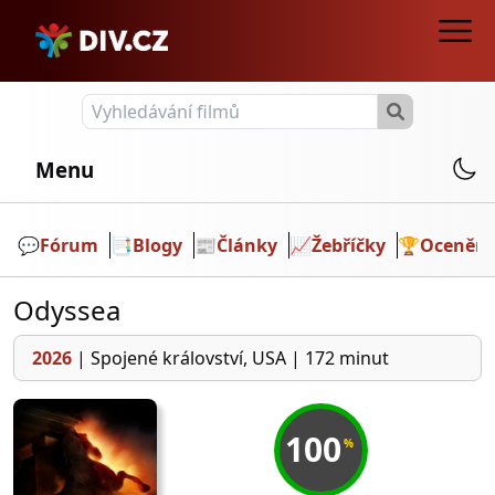
Menu
💬️
Fórum
📑
Blogy
📰
Články
📈
Žebříčky
🏆
Ocenění
Odyssea
2026
|
Spojené království, USA
|
172 minut
100
%