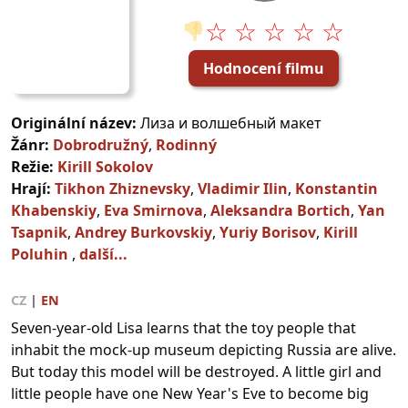
☆ ☆ ☆ ☆ ☆
👎
Hodnocení filmu
Originální název:
Лиза и волшебный макет
Žánr:
Dobrodružný
,
Rodinný
Režie:
Kirill Sokolov
Hrají:
Tikhon Zhiznevsky
,
Vladimir Ilin
,
Konstantin
Khabenskiy
,
Eva Smirnova
,
Aleksandra Bortich
,
Yan
Tsapnik
,
Andrey Burkovskiy
,
Yuriy Borisov
,
Kirill
Poluhin
,
další...
CZ
|
EN
Seven-year-old Lisa learns that the toy people that
inhabit the mock-up museum depicting Russia are alive.
But today this model will be destroyed. A little girl and
little people have one New Year's Eve to become big