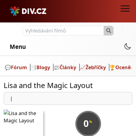
Menu
💬️
Fórum
📑
Blogy
📰
Články
📈
Žebříčky
🏆
Ocenění
Lisa and the Magic Layout
|
0
%