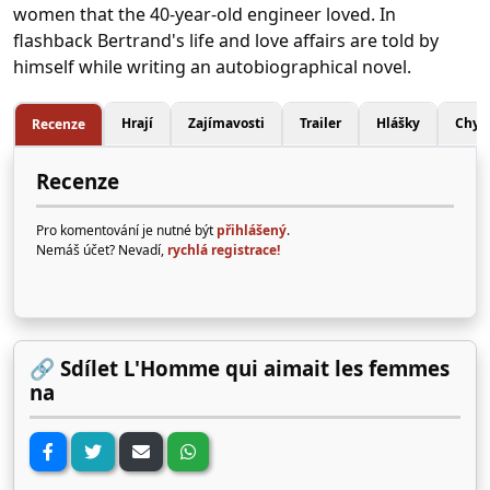
women that the 40-year-old engineer loved. In
flashback Bertrand's life and love affairs are told by
himself while writing an autobiographical novel.
Hrají
Zajímavosti
Trailer
Hlášky
Chyb
Recenze
Recenze
Pro komentování je nutné být
přihlášený
.
Nemáš účet? Nevadí,
rychlá registrace!
🔗 Sdílet L'Homme qui aimait les femmes
na