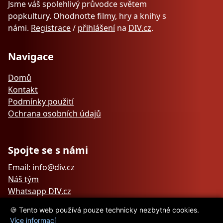
Jsme váš spolehlivý průvodce světem
popkultury. Ohodnoťte filmy, hry a knihy s
námi.
Registrace
/
přihlášení
na
DIV.cz
.
Navigace
Domů
Kontakt
Podmínky použití
Ochrana osobních údajů
Spojte se s námi
Email: info@div.cz
Náš tým
Whatsapp DIV.cz
🍪 Tento web používá pouze technicky nezbytné cookies.
Více informací