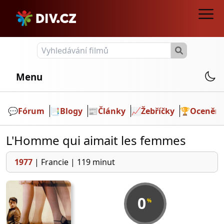
Menu
💬️
Fórum
📑
Blogy
📰
Články
📈
Žebříčky
🏆
Ocenění
L'Homme qui aimait les femmes
1977
|
Francie
|
119 minut
0
%