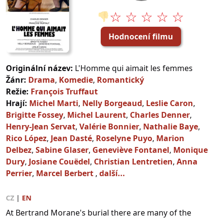
☆ ☆ ☆ ☆ ☆
👎
Hodnocení filmu
Originální název:
L'Homme qui aimait les femmes
Žánr:
Drama
,
Komedie
,
Romantický
Režie:
François Truffaut
Hrají:
Michel Marti
,
Nelly Borgeaud
,
Leslie Caron
,
Brigitte Fossey
,
Michel Laurent
,
Charles Denner
,
Henry-Jean Servat
,
Valérie Bonnier
,
Nathalie Baye
,
Rico López
,
Jean Dasté
,
Roselyne Puyo
,
Marion
Delbez
,
Sabine Glaser
,
Geneviève Fontanel
,
Monique
Dury
,
Josiane Couëdel
,
Christian Lentretien
,
Anna
Perrier
,
Marcel Berbert
,
další...
CZ
|
EN
At Bertrand Morane's burial there are many of the