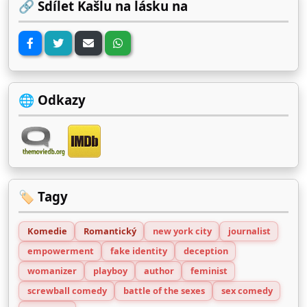
🔗 Sdílet Kašlu na lásku na
🌐 Odkazy
🏷️ Tagy
Komedie
Romantický
new york city
journalist
empowerment
fake identity
deception
womanizer
playboy
author
feminist
screwball comedy
battle of the sexes
sex comedy