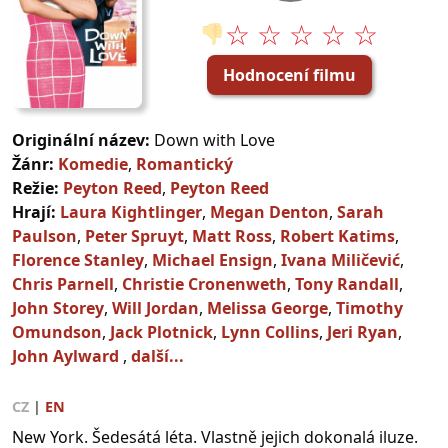
☆ ☆ ☆ ☆ ☆
👎
Hodnocení filmu
Originální název:
Down with Love
Žánr:
Komedie
,
Romantický
Režie:
Peyton Reed
,
Peyton Reed
Hrají:
Laura Kightlinger
,
Megan Denton
,
Sarah
Paulson
,
Peter Spruyt
,
Matt Ross
,
Robert Katims
,
Florence Stanley
,
Michael Ensign
,
Ivana Miličević
,
Chris Parnell
,
Christie Cronenweth
,
Tony Randall
,
John Storey
,
Will Jordan
,
Melissa George
,
Timothy
Omundson
,
Jack Plotnick
,
Lynn Collins
,
Jeri Ryan
,
John Aylward
,
další...
CZ
|
EN
New York. Šedesátá léta. Vlastně jejich dokonalá iluze.