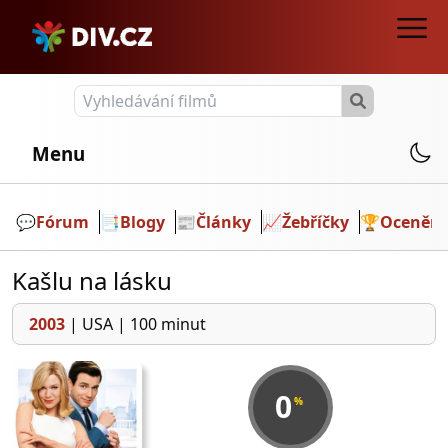
Menu
💬️
Fórum
📑
Blogy
📰
Články
📈
Žebříčky
🏆
Ocenění
Kašlu na lásku
2003
|
USA
|
100 minut
0
%