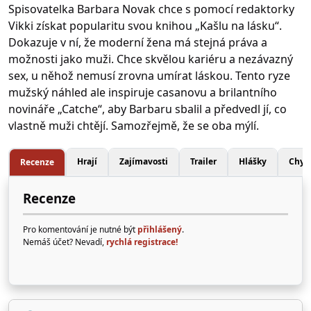
Spisovatelka Barbara Novak chce s pomocí redaktorky
Vikki získat popularitu svou knihou „Kašlu na lásku“.
Dokazuje v ní, že moderní žena má stejná práva a
možnosti jako muži. Chce skvělou kariéru a nezávazný
sex, u něhož nemusí zrovna umírat láskou. Tento ryze
mužský náhled ale inspiruje casanovu a brilantního
novináře „Catche“, aby Barbaru sbalil a předvedl jí, co
vlastně muži chtějí. Samozřejmě, že se oba mýlí.
Hrají
Zajímavosti
Trailer
Hlášky
Chyb
Recenze
Recenze
Pro komentování je nutné být
přihlášený
.
Nemáš účet? Nevadí,
rychlá registrace!