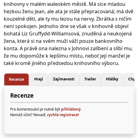
knihovny v malém waleském městě. Má sice mladou
hezkou ženu Jean, ale ata je stále přepracovaná; má dvě
kouzelné děti, ale ty mu lezou na nervy. Zkrátka s ničím
není spokojen. Jednoho dne se však v knihovně objeví
bohatá Liz Gruffydd-Williamsová, znuděná a neukojená
žena, která si na svém muži váží pouze bankovního
konta. A právě ona nalezna v Johnovi zalíbení a slíbí mu,
že mu dopomůže k lepšímu místu, neboť její manžel je
také kromě jiného předsedou knihovního výboru.
Hrají
Zajímavosti
Trailer
Hlášky
Chyb
Recenze
Recenze
Pro komentování je nutné být
přihlášený
.
Nemáš účet? Nevadí,
rychlá registrace!