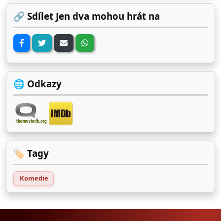
🔗 Sdílet Jen dva mohou hrát na
🌐 Odkazy
🏷️ Tagy
Komedie