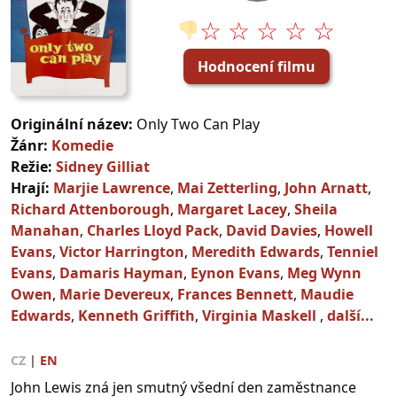
☆ ☆ ☆ ☆ ☆
👎
Hodnocení filmu
Originální název:
Only Two Can Play
Žánr:
Komedie
Režie:
Sidney Gilliat
Hrají:
Marjie Lawrence
,
Mai Zetterling
,
John Arnatt
,
Richard Attenborough
,
Margaret Lacey
,
Sheila
Manahan
,
Charles Lloyd Pack
,
David Davies
,
Howell
Evans
,
Victor Harrington
,
Meredith Edwards
,
Tenniel
Evans
,
Damaris Hayman
,
Eynon Evans
,
Meg Wynn
Owen
,
Marie Devereux
,
Frances Bennett
,
Maudie
Edwards
,
Kenneth Griffith
,
Virginia Maskell
,
další...
CZ
|
EN
John Lewis zná jen smutný všední den zaměstnance