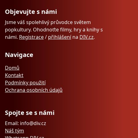
Objevujte s námi
Jsme váš spolehlivý průvodce světem
popkultury. Ohodnoťte filmy, hry a knihy s
námi.
Registrace
/
přihlášení
na
DIV.cz
.
Navigace
Domů
Kontakt
Podmínky použití
Ochrana osobních údajů
Spojte se s námi
Email: info@div.cz
Náš tým