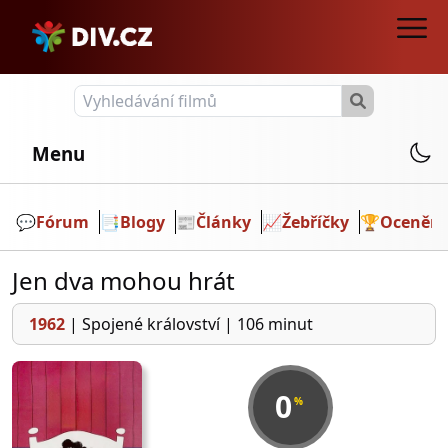
Menu
💬️
Fórum
📑
Blogy
📰
Články
📈
Žebříčky
🏆
Ocenění
Jen dva mohou hrát
1962
|
Spojené království
|
106 minut
0
%