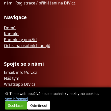
námi.
Registrace
/
přihlášení
na
DIV.cz
.
Navigace
Domů
Kontakt
Podmínky použití
Ochrana osobních údajů
Spojte se s námi
Email: info@div.cz
Náš tým
Whatsapp DIV.cz
🍪 Tento web používá pouze technicky nezbytné cookies.
Více informací
Souhlasím
Odmítnout