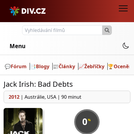
Menu
💬️
Fórum
📑
Blogy
📰
Články
📈
Žebříčky
🏆
Ocenění
Jack Irish: Bad Debts
2012
|
Austrálie, USA
|
90 minut
0
%