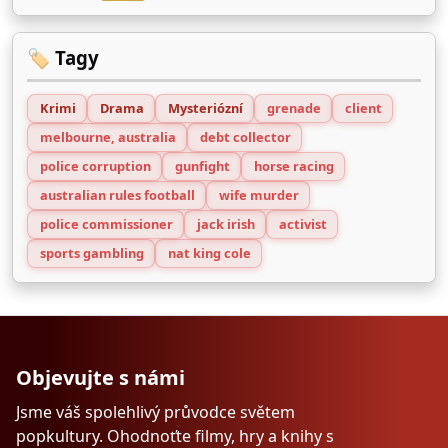
🏷️ Tagy
Krimi
Drama
Mysteriózní
grenade
client
melbourne, australia
debt collector
police corruption
gunfight
horse racing
australian rules football
wife murder
police commissioner
jack irish
activist
sports gambling
nat king cole
Objevujte s námi
Jsme váš spolehlivý průvodce světem
popkultury. Ohodnoťte filmy, hry a knihy s