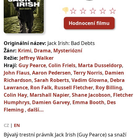
☆ ☆ ☆ ☆ ☆
👎
Hodnocení filmu
Originální název:
Jack Irish: Bad Debts
Žánr:
Krimi
,
Drama
,
Mysteriózní
Režie:
Jeffrey Walker
Hrají:
Guy Pearce
,
Colin Friels
,
Marta Dusseldorp
,
John Flaus
,
Aaron Pedersen
,
Terry Norris
,
Damien
Richardson
,
Sarah Roberts
,
Vadim Glowna
,
Debra
Lawrance
,
Ron Falk
,
Russell Fletcher
,
Roy Billing
,
Colin Hay
,
Marshall Napier
,
Shane Jacobson
,
Fletcher
Humphrys
,
Damien Garvey
,
Emma Booth
,
Des
Fleming
,
další...
CZ
|
EN
Bývalý trestní právník Jack Irish (Guy Pearce) sa snaží