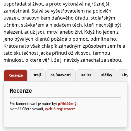
uspořádat si život, a proto vykonává najrůznější
zaměstnání. Stává se vyšetřovatelem na poloviční
úvazek, pracovníkem daňového úřadu, stolařským
učněm, stávkařem a hledačem těch, kteří nechtějí být
nalezeni, ať už jsou mrtví anebo živí. Když ho jeden z
jeho bývalých klientů požádá o pomoc, odmítne ho.
Krátce nato však chlapík záhadným způsobem zemře a
tato skutečnost Jacka přinutí oživit svou temnou
minulost, o které věřil, že ji navždy zanechal za sebou.
Hrají
Zajímavosti
Trailer
Hlášky
Chyb
Recenze
Recenze
Pro komentování je nutné být
přihlášený
.
Nemáš účet? Nevadí,
rychlá registrace!