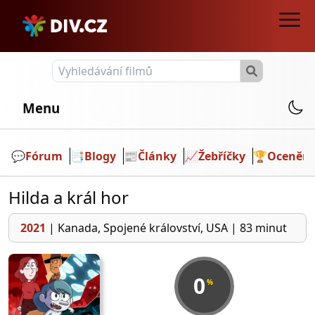
Menu
💬️
Fórum
📑
Blogy
📰
Články
📈
Žebříčky
🏆
Ocenění
Hilda a král hor
2021
|
Kanada, Spojené království, USA
|
83 minut
0
%