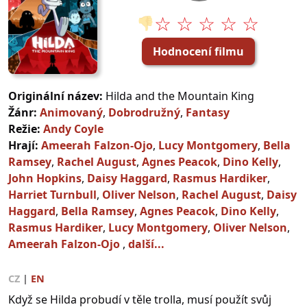
☆ ☆ ☆ ☆ ☆
👎
Hodnocení filmu
Originální název:
Hilda and the Mountain King
Žánr:
Animovaný
,
Dobrodružný
,
Fantasy
Režie:
Andy Coyle
Hrají:
Ameerah Falzon-Ojo
,
Lucy Montgomery
,
Bella
Ramsey
,
Rachel August
,
Agnes Peacok
,
Dino Kelly
,
John Hopkins
,
Daisy Haggard
,
Rasmus Hardiker
,
Harriet Turnbull
,
Oliver Nelson
,
Rachel August
,
Daisy
Haggard
,
Bella Ramsey
,
Agnes Peacok
,
Dino Kelly
,
Rasmus Hardiker
,
Lucy Montgomery
,
Oliver Nelson
,
Ameerah Falzon-Ojo
,
další...
CZ
|
EN
Když se Hilda probudí v těle trolla, musí použít svůj