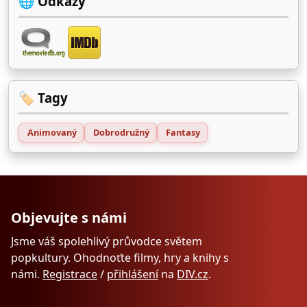
🌐 Odkazy
🏷️ Tagy
Animovaný
Dobrodružný
Fantasy
Objevujte s námi
Jsme váš spolehlivý průvodce světem
popkultury. Ohodnoťte filmy, hry a knihy s
námi.
Registrace
/
přihlášení
na
DIV.cz
.