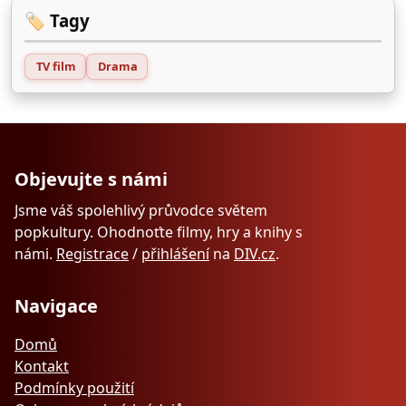
🏷️ Tagy
TV film
Drama
Objevujte s námi
Jsme váš spolehlivý průvodce světem
popkultury. Ohodnoťte filmy, hry a knihy s
námi.
Registrace
/
přihlášení
na
DIV.cz
.
Navigace
Domů
Kontakt
Podmínky použití