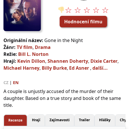
☆ ☆ ☆ ☆ ☆
👎
Hodnocení filmu
Originální název:
Gone in the Night
Žánr:
TV film
,
Drama
Režie:
Bill L. Norton
Hrají:
Kevin Dillon
,
Shannen Doherty
,
Dixie Carter
,
Michael Harney
,
Billy Burke
,
Ed Asner
,
další...
CZ
|
EN
A couple is unjustly accused of the murder of their
daughter. Based on a true story and book of the same
title.
Hrají
Zajímavosti
Trailer
Hlášky
Chyb
Recenze