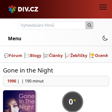
Menu
💬️
Fórum
📑
Blogy
📰
Články
📈
Žebříčky
🏆
Ocenění
Gone in the Night
1996
|
|
190 minut
0
%