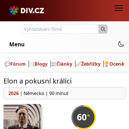
Menu
💬️
Fórum
📑
Blogy
📰
Články
📈
Žebříčky
🏆
Ocenění
Elon a pokusní králíci
2026
|
Německo
|
90 minut
60
%