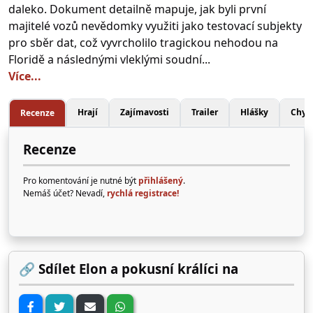
daleko. Dokument detailně mapuje, jak byli první
majitelé vozů nevědomky využiti jako testovací subjekty
pro sběr dat, což vyvrcholilo tragickou nehodou na
Floridě a následnými vleklými soudní...
Více...
Hrají
Zajímavosti
Trailer
Hlášky
Chyb
Recenze
Recenze
Pro komentování je nutné být
přihlášený
.
Nemáš účet? Nevadí,
rychlá registrace!
🔗 Sdílet Elon a pokusní králíci na