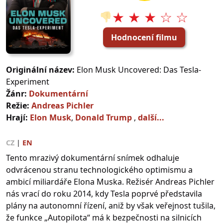
★ ★ ★ ☆ ☆
👎
Hodnocení filmu
Originální název:
Elon Musk Uncovered: Das Tesla-
Experiment
Žánr:
Dokumentární
Režie:
Andreas Pichler
Hrají:
Elon Musk
,
Donald Trump
,
další...
CZ
|
EN
Tento mrazivý dokumentární snímek odhaluje
odvrácenou stranu technologického optimismu a
ambicí miliardáře Elona Muska. Režisér Andreas Pichler
nás vrací do roku 2014, kdy Tesla poprvé představila
plány na autonomní řízení, aniž by však veřejnost tušila,
že funkce „Autopilota“ má k bezpečnosti na silnicích