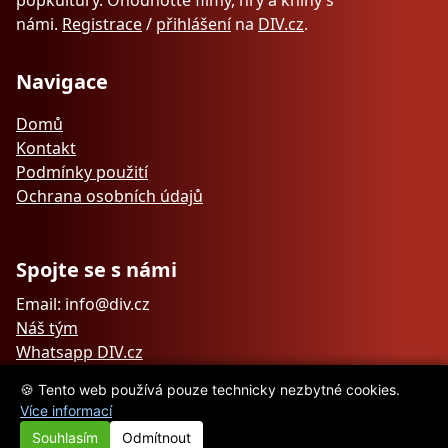
popkultury. Ohodnoťte filmy, hry a knihy s
námi.
Registrace
/
přihlášení
na
DIV.cz
.
Navigace
Domů
Kontakt
Podmínky použití
Ochrana osobních údajů
Spojte se s námi
Email: info@div.cz
Náš tým
Whatsapp DIV.cz
🍪 Tento web používá pouze technicky nezbytné cookies.
Více informací
Souhlasím
Odmítnout