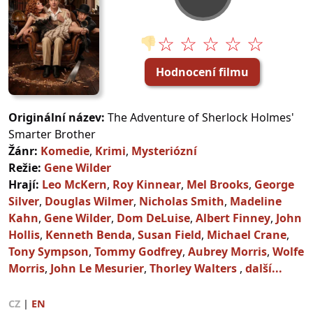
☆ ☆ ☆ ☆ ☆
👎
Hodnocení filmu
Originální název:
The Adventure of Sherlock Holmes'
Smarter Brother
Žánr:
Komedie
,
Krimi
,
Mysteriózní
Režie:
Gene Wilder
Hrají:
Leo McKern
,
Roy Kinnear
,
Mel Brooks
,
George
Silver
,
Douglas Wilmer
,
Nicholas Smith
,
Madeline
Kahn
,
Gene Wilder
,
Dom DeLuise
,
Albert Finney
,
John
Hollis
,
Kenneth Benda
,
Susan Field
,
Michael Crane
,
Tony Sympson
,
Tommy Godfrey
,
Aubrey Morris
,
Wolfe
Morris
,
John Le Mesurier
,
Thorley Walters
,
další...
CZ
|
EN