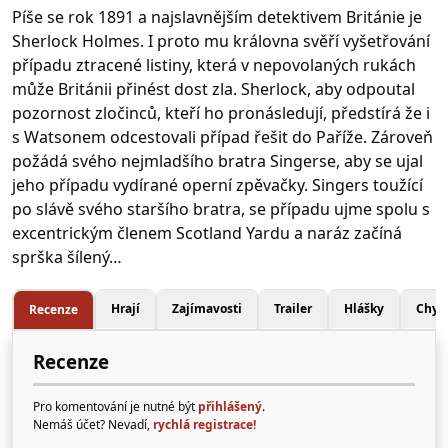
Píše se rok 1891 a najslavnějším detektivem Británie je
Sherlock Holmes. I proto mu královna svěří vyšetřování
případu ztracené listiny, která v nepovolaných rukách
může Británii přinést dost zla. Sherlock, aby odpoutal
pozornost zločinců, kteří ho pronásledují, předstírá že i
s Watsonem odcestovali případ řešit do Paříže. Zároveň
požádá svého nejmladšího bratra Singerse, aby se ujal
jeho případu vydírané operní zpěvačky. Singers toužící
po slávě svého staršího bratra, se případu ujme spolu s
excentrickým členem Scotland Yardu a naráz začíná
sprška šílený…
Hrají
Zajímavosti
Trailer
Hlášky
Chyb
Recenze
Recenze
Pro komentování je nutné být
přihlášený
.
Nemáš účet? Nevadí,
rychlá registrace!