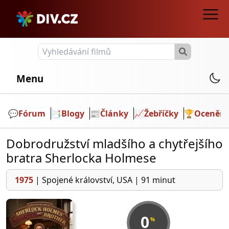
Menu
💬️
Fórum
📑
Blogy
📰
Články
📈
Žebříčky
🏆
Ocenění
Dobrodružství mladšího a chytřejšího
bratra Sherlocka Holmese
1975
|
Spojené království, USA
|
91 minut
0
%