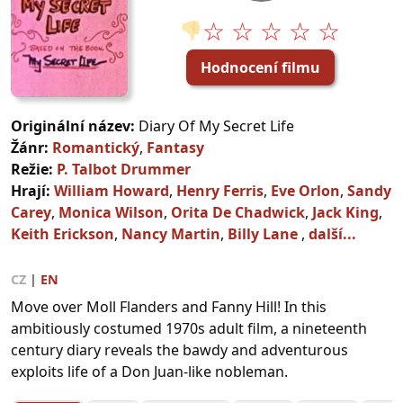
☆ ☆ ☆ ☆ ☆
👎
Hodnocení filmu
Originální název:
Diary Of My Secret Life
Žánr:
Romantický
,
Fantasy
Režie:
P. Talbot Drummer
Hrají:
William Howard
,
Henry Ferris
,
Eve Orlon
,
Sandy
Carey
,
Monica Wilson
,
Orita De Chadwick
,
Jack King
,
Keith Erickson
,
Nancy Martin
,
Billy Lane
,
další...
CZ
|
EN
Move over Moll Flanders and Fanny Hill! In this
ambitiously costumed 1970s adult film, a nineteenth
century diary reveals the bawdy and adventurous
exploits life of a Don Juan-like nobleman.