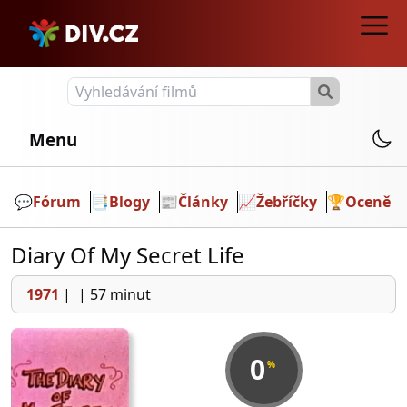
Menu
💬️
Fórum
📑
Blogy
📰
Články
📈
Žebříčky
🏆
Ocenění
Diary Of My Secret Life
1971
|
|
57 minut
0
%