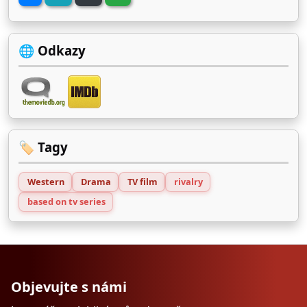
🌐 Odkazy
🏷️ Tagy
Western
Drama
TV film
rivalry
based on tv series
Objevujte s námi