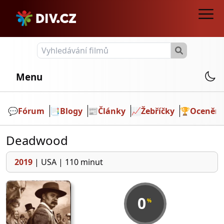
Menu
💬️
Fórum
📑
Blogy
📰
Články
📈
Žebříčky
🏆
Ocenění
Deadwood
2019
|
USA
|
110 minut
0
%