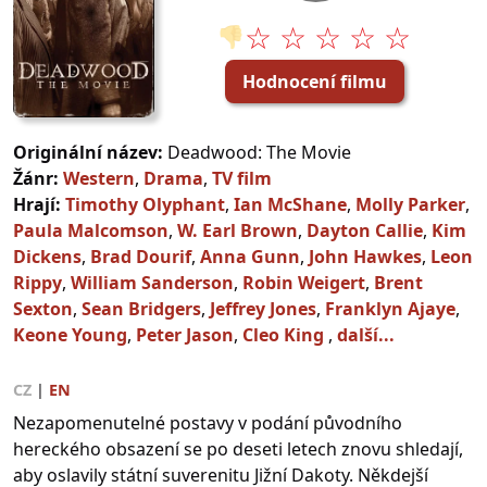
☆ ☆ ☆ ☆ ☆
👎
Hodnocení filmu
Originální název:
Deadwood: The Movie
Žánr:
Western
,
Drama
,
TV film
Hrají:
Timothy Olyphant
,
Ian McShane
,
Molly Parker
,
Paula Malcomson
,
W. Earl Brown
,
Dayton Callie
,
Kim
Dickens
,
Brad Dourif
,
Anna Gunn
,
John Hawkes
,
Leon
Rippy
,
William Sanderson
,
Robin Weigert
,
Brent
Sexton
,
Sean Bridgers
,
Jeffrey Jones
,
Franklyn Ajaye
,
Keone Young
,
Peter Jason
,
Cleo King
,
další...
CZ
|
EN
Nezapomenutelné postavy v podání původního
hereckého obsazení se po deseti letech znovu shledají,
aby oslavily státní suverenitu Jižní Dakoty. Někdejší