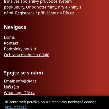
Jsme váš spolehlivý průvodce světem
popkultury. Ohodnoťte filmy, hry a knihy s
námi.
Registrace
/
přihlášení
na
DIV.cz
.
Navigace
Domů
Kontakt
Podmínky použití
Ochrana osobních údajů
Spojte se s námi
Email: info@div.cz
Náš tým
Whatsapp DIV.cz
🍪 Tento web používá pouze technicky nezbytné cookies.
Více informací