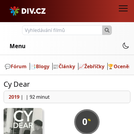
Menu
💬️
Fórum
📑
Blogy
📰
Články
📈
Žebříčky
🏆
Ocenění
Cy Dear
2019
|
|
92 minut
0
%