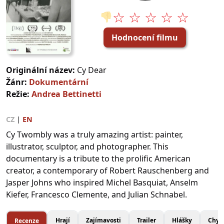
☆ ☆ ☆ ☆ ☆
👎
Hodnocení filmu
Originální název:
Cy Dear
Žánr:
Dokumentární
Režie:
Andrea Bettinetti
CZ
|
EN
Cy Twombly was a truly amazing artist: painter,
illustrator, sculptor, and photographer. This
documentary is a tribute to the prolific American
creator, a contemporary of Robert Rauschenberg and
Jasper Johns who inspired Michel Basquiat, Anselm
Kiefer, Francesco Clemente, and Julian Schnabel.
Hrají
Zajímavosti
Trailer
Hlášky
Chyb
Recenze