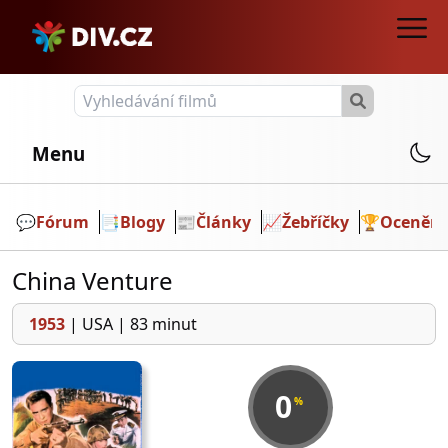
Menu
💬️
Fórum
📑
Blogy
📰
Články
📈
Žebříčky
🏆
Ocenění
China Venture
1953
|
USA
|
83 minut
0
%