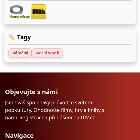
🏷️ Tagy
Válečný
world war ii
Objevujte s námi
Jsme váš spolehlivý průvodce světem
popkultury. Ohodnoťte filmy, hry a knihy s
námi.
Registrace
/
přihlášení
na
DIV.cz
.
Navigace