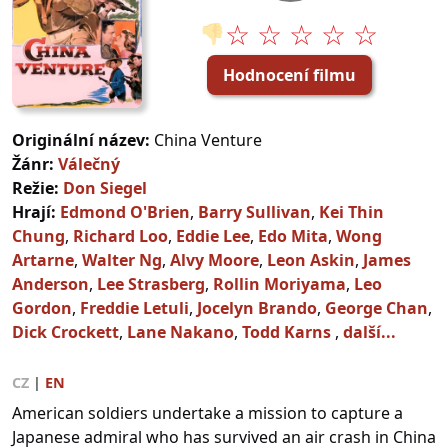
☆ ☆ ☆ ☆ ☆
👎
Hodnocení filmu
Originální název:
China Venture
Žánr:
Válečný
Režie:
Don Siegel
Hrají:
Edmond O'Brien
,
Barry Sullivan
,
Kei Thin
Chung
,
Richard Loo
,
Eddie Lee
,
Edo Mita
,
Wong
Artarne
,
Walter Ng
,
Alvy Moore
,
Leon Askin
,
James
Anderson
,
Lee Strasberg
,
Rollin Moriyama
,
Leo
Gordon
,
Freddie Letuli
,
Jocelyn Brando
,
George Chan
,
Dick Crockett
,
Lane Nakano
,
Todd Karns
,
další...
CZ
|
EN
American soldiers undertake a mission to capture a
Japanese admiral who has survived an air crash in China