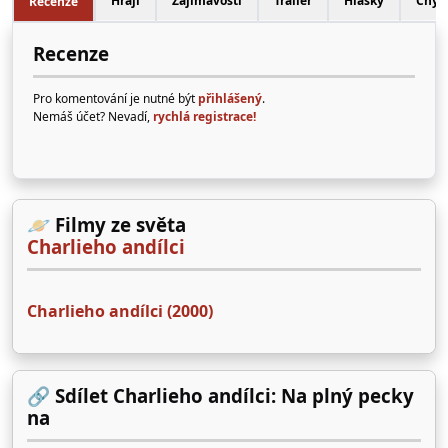
Hrají
Zajímavosti
Trailer
Hlášky
Chyb
Recenze
Recenze
Pro komentování je nutné být
přihlášený
.
Nemáš účet? Nevadí,
rychlá registrace!
🪐 Filmy ze světa
Charlieho andílci
Charlieho andílci (2000)
🔗 Sdílet Charlieho andílci: Na plný pecky
na