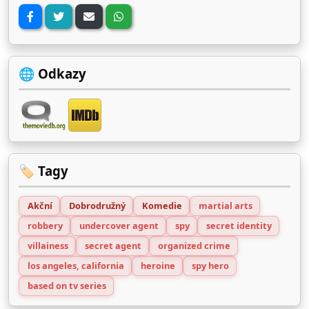
🌐 Odkazy
🏷️ Tagy
Akční
Dobrodružný
Komedie
martial arts
robbery
undercover agent
spy
secret identity
villainess
secret agent
organized crime
los angeles, california
heroine
spy hero
based on tv series