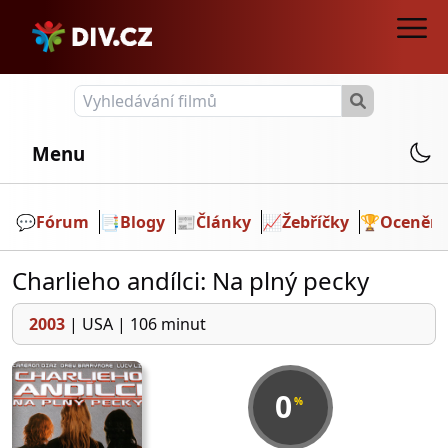
Menu
💬️
Fórum
📑
Blogy
📰
Články
📈
Žebříčky
🏆
Ocenění
Charlieho andílci: Na plný pecky
2003
|
USA
|
106 minut
0
%