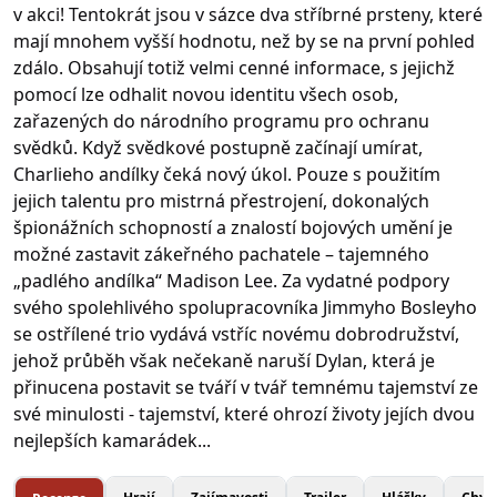
v akci! Tentokrát jsou v sázce dva stříbrné prsteny, které
mají mnohem vyšší hodnotu, než by se na první pohled
zdálo. Obsahují totiž velmi cenné informace, s jejichž
pomocí lze odhalit novou identitu všech osob,
zařazených do národního programu pro ochranu
svědků. Když svědkové postupně začínají umírat,
Charlieho andílky čeká nový úkol. Pouze s použitím
jejich talentu pro mistrná přestrojení, dokonalých
špionážních schopností a znalostí bojových umění je
možné zastavit zákeřného pachatele – tajemného
„padlého andílka“ Madison Lee. Za vydatné podpory
svého spolehlivého spolupracovníka Jimmyho Bosleyho
se ostřílené trio vydává vstříc novému dobrodružství,
jehož průběh však nečekaně naruší Dylan, která je
přinucena postavit se tváří v tvář temnému tajemství ze
své minulosti - tajemství, které ohrozí životy jejích dvou
nejlepších kamarádek...