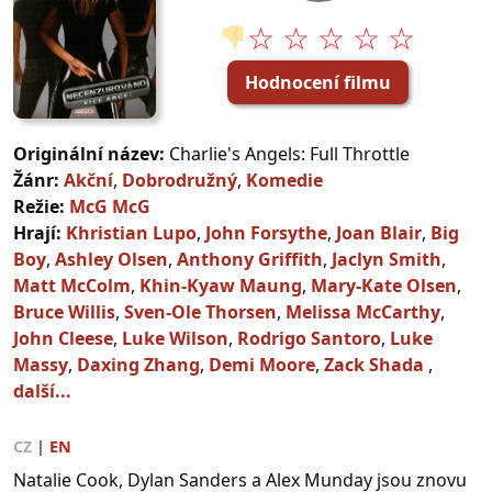
☆ ☆ ☆ ☆ ☆
👎
Hodnocení filmu
Originální název:
Charlie's Angels: Full Throttle
Žánr:
Akční
,
Dobrodružný
,
Komedie
Režie:
McG McG
Hrají:
Khristian Lupo
,
John Forsythe
,
Joan Blair
,
Big
Boy
,
Ashley Olsen
,
Anthony Griffith
,
Jaclyn Smith
,
Matt McColm
,
Khin-Kyaw Maung
,
Mary-Kate Olsen
,
Bruce Willis
,
Sven-Ole Thorsen
,
Melissa McCarthy
,
John Cleese
,
Luke Wilson
,
Rodrigo Santoro
,
Luke
Massy
,
Daxing Zhang
,
Demi Moore
,
Zack Shada
,
další...
CZ
|
EN
Natalie Cook, Dylan Sanders a Alex Munday jsou znovu