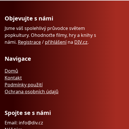
Objevujte s námi
Jsme váš spolehlivý průvodce světem
popkultury. Ohodnoťte filmy, hry a knihy s
námi.
Registrace
/
přihlášení
na
DIV.cz
.
Navigace
Domů
Kontakt
Podmínky použití
Ochrana osobních údajů
Spojte se s námi
Email: info@div.cz