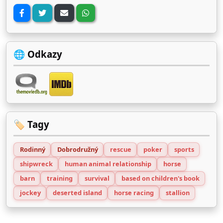
🌐 Odkazy
🏷️ Tagy
Rodinný
Dobrodružný
rescue
poker
sports
shipwreck
human animal relationship
horse
barn
training
survival
based on children's book
jockey
deserted island
horse racing
stallion