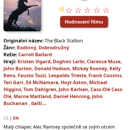
☆ ☆ ☆ ☆ ☆
👎
Hodnocení filmu
Originální název:
The Black Stallion
Žánr:
Rodinný
,
Dobrodružný
Režie:
Carroll Ballard
Hrají:
Kristen Vigard
,
Doghmi Larbi
,
Clarence Muse
,
John Burton
,
Donald Hodson
,
Mickey Rooney
,
Kelly
Reno
,
Fausto Tozzi
,
Leopoldo Trieste
,
Frank Cousins
,
Teri Garr
,
Ed McNamara
,
Hoyt Axton
,
Michael
Higgins
,
Tom Dahlgren
,
John Karlsen
,
Cass-Olé Cass-
Olé
,
Marne Maitland
,
Daniel Henning
,
John
Buchanan
,
další...
CZ
|
EN
Malý chlapec Alec Ramsey společně se svým otcem