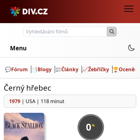
Menu
💬️
Fórum
📑
Blogy
📰
Články
📈
Žebříčky
🏆
Ocenění
Černý hřebec
1979
|
USA
|
118 minut
0
%