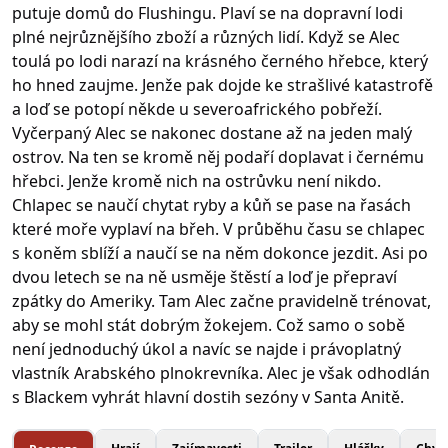
putuje domů do Flushingu. Plaví se na dopravní lodi
plné nejrůznějšího zboží a různých lidí. Když se Alec
toulá po lodi narazí na krásného černého hřebce, který
ho hned zaujme. Jenže pak dojde ke strašlivé katastrofě
a loď se potopí někde u severoafrického pobřeží.
Vyčerpaný Alec se nakonec dostane až na jeden malý
ostrov. Na ten se kromě něj podaří doplavat i černému
hřebci. Jenže kromě nich na ostrůvku není nikdo.
Chlapec se naučí chytat ryby a kůň se pase na řasách
které moře vyplaví na břeh. V průběhu času se chlapec
s koněm sblíží a naučí se na něm dokonce jezdit. Asi po
dvou letech se na ně usměje štěstí a loď je přepraví
zpátky do Ameriky. Tam Alec začne pravidelně trénovat,
aby se mohl stát dobrým žokejem. Což samo o sobě
není jednoduchý úkol a navíc se najde i právoplatný
vlastník Arabského plnokrevníka. Alec je však odhodlán
s Blackem vyhrát hlavní dostih sezóny v Santa Anitě.