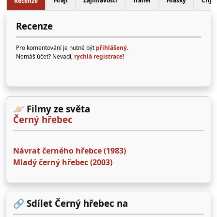
Hrají
Zajímavosti
Trailer
Hlášky
Chyb
Recenze
Recenze
Pro komentování je nutné být
přihlášený
.
Nemáš účet? Nevadí,
rychlá registrace!
🪐 Filmy ze světa
Černý hřebec
Návrat černého hřebce (1983)
Mladý černý hřebec (2003)
🔗 Sdílet Černý hřebec na