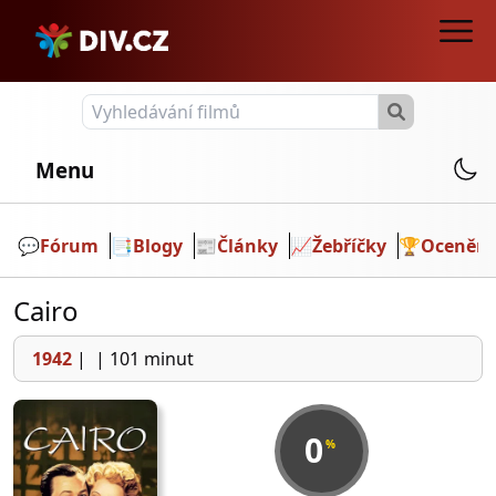
Menu
💬️
Fórum
📑
Blogy
📰
Články
📈
Žebříčky
🏆
Ocenění
Cairo
1942
|
|
101 minut
0
%