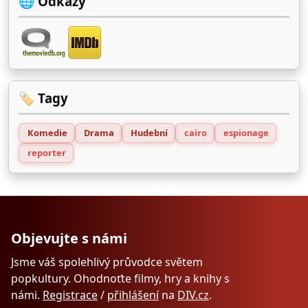
🌐 Odkazy
🏷️ Tagy
Komedie
Drama
Hudební
cairo
espionage
reporter
Objevujte s námi
Jsme váš spolehlivý průvodce světem
popkultury. Ohodnoťte filmy, hry a knihy s
námi.
Registrace
/
přihlášení
na
DIV.cz
.