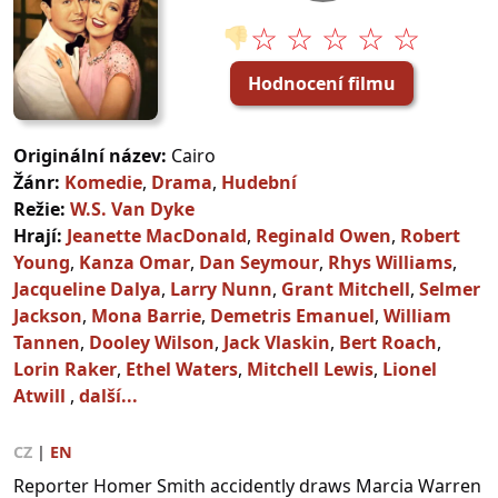
☆ ☆ ☆ ☆ ☆
👎
Hodnocení filmu
Originální název:
Cairo
Žánr:
Komedie
,
Drama
,
Hudební
Režie:
W.S. Van Dyke
Hrají:
Jeanette MacDonald
,
Reginald Owen
,
Robert
Young
,
Kanza Omar
,
Dan Seymour
,
Rhys Williams
,
Jacqueline Dalya
,
Larry Nunn
,
Grant Mitchell
,
Selmer
Jackson
,
Mona Barrie
,
Demetris Emanuel
,
William
Tannen
,
Dooley Wilson
,
Jack Vlaskin
,
Bert Roach
,
Lorin Raker
,
Ethel Waters
,
Mitchell Lewis
,
Lionel
Atwill
,
další...
CZ
|
EN
Reporter Homer Smith accidently draws Marcia Warren