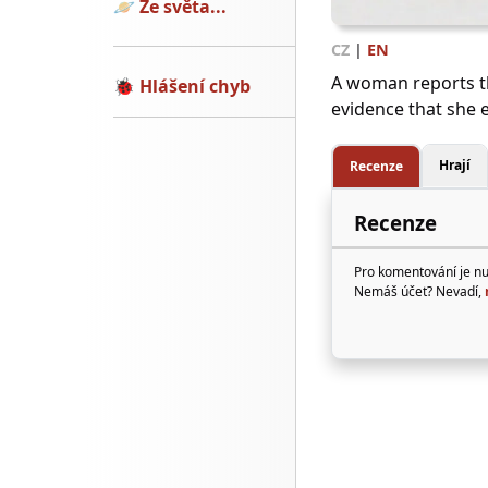
🪐
Ze světa...
CZ
|
EN
A woman reports th
🐞
Hlášení chyb
evidence that she e
Hrají
Recenze
Recenze
Pro komentování je n
Nemáš účet? Nevadí,