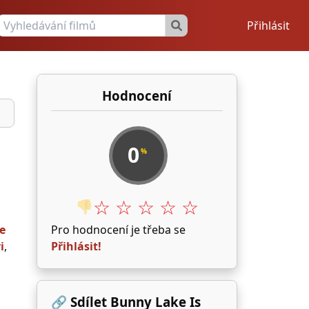
Přihlásit
Hodnocení
0
%
☆ ☆ ☆ ☆ ☆
👎
e
Pro hodnocení je třeba se
i
,
Přihlásit!
🔗 Sdílet Bunny Lake Is