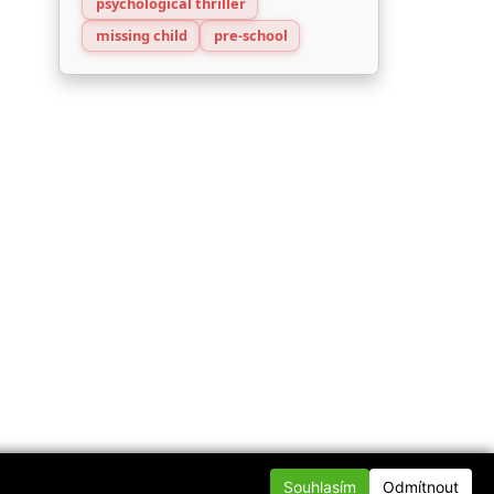
psychological thriller
missing child
pre-school
Souhlasím
Odmítnout