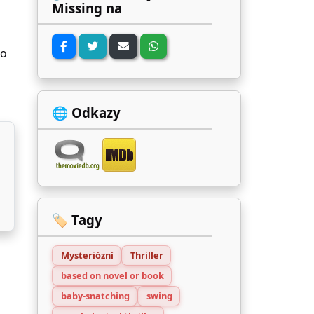
Missing na
no
🌐 Odkazy
🏷️ Tagy
Mysteriózní
Thriller
based on novel or book
baby-snatching
swing