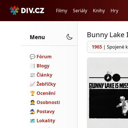
Filmy
Seriály
Knihy
Hry
Bunny Lake I
Menu
1965
|
Spojené k
💬️
Fórum
📑
Blogy
📰
Články
📈
Žebříčky
🏆
Ocenění
🤵
Osobnosti
🧙
Postavy
🗺
Lokality