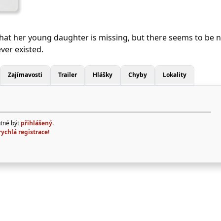
at her young daughter is missing, but there seems to be 
ver existed.
Zajímavosti
Trailer
Hlášky
Chyby
Lokality
utné být
přihlášený
.
rychlá registrace!