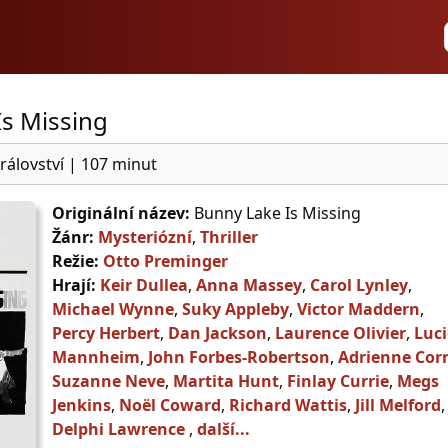
s Missing
rálovství
|
107 minut
Originální název:
Bunny Lake Is Missing
Žánr:
Mysteriózní
,
Thriller
Režie:
Otto Preminger
Hrají:
Keir Dullea
,
Anna Massey
,
Carol Lynley
,
Michael Wynne
,
Suky Appleby
,
Victor Maddern
,
Percy Herbert
,
Dan Jackson
,
Laurence Olivier
,
Luci
Mannheim
,
John Forbes-Robertson
,
Adrienne Corr
Suzanne Neve
,
Martita Hunt
,
Finlay Currie
,
Megs
Jenkins
,
Noël Coward
,
Richard Wattis
,
Jill Melford
,
Delphi Lawrence
,
další...