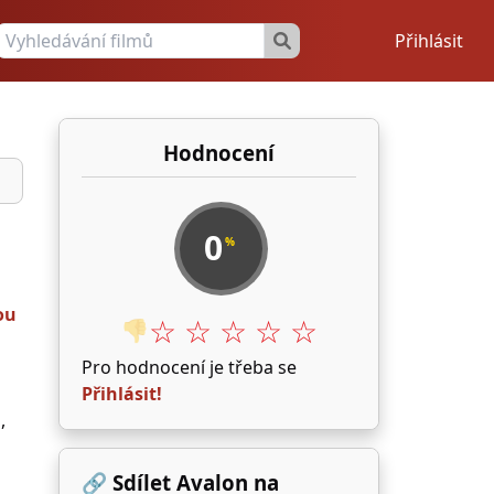
Přihlásit
Hodnocení
0
%
ou
☆ ☆ ☆ ☆ ☆
👎
Pro hodnocení je třeba se
Přihlásit!
n
,
🔗 Sdílet Avalon na