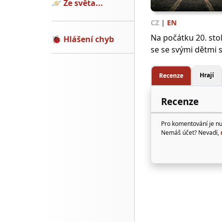
🪐
Ze světa...
CZ
|
EN
Na počátku 20. sto
🐞
Hlášení chyb
se se svými dětmi s
Hrají
Recenze
Recenze
Pro komentování je n
Nemáš účet? Nevadí,