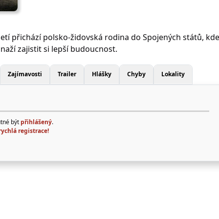
letí přichází polsko-židovská rodina do Spojených států, kd
naží zajistit si lepší budoucnost.
Zajímavosti
Trailer
Hlášky
Chyby
Lokality
utné být
přihlášený
.
rychlá registrace!