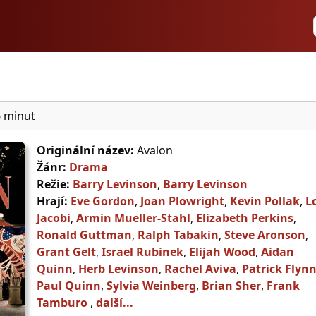
 minut
Originální název:
Avalon
Žánr:
Drama
Režie:
Barry Levinson
,
Barry Levinson
Hrají:
Eve Gordon
,
Joan Plowright
,
Kevin Pollak
,
L
Jacobi
,
Armin Mueller-Stahl
,
Elizabeth Perkins
,
Ronald Guttman
,
Ralph Tabakin
,
Steve Aronson
,
Grant Gelt
,
Israel Rubinek
,
Elijah Wood
,
Aidan
Quinn
,
Herb Levinson
,
Rachel Aviva
,
Patrick Flyn
Paul Quinn
,
Sylvia Weinberg
,
Brian Sher
,
Frank
Tamburo
,
další...