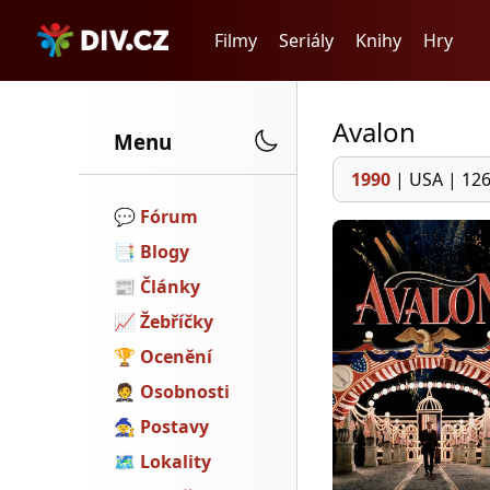
Filmy
Seriály
Knihy
Hry
Avalon
Menu
1990
|
USA
|
126
💬️
Fórum
📑
Blogy
📰
Články
📈
Žebříčky
🏆
Ocenění
🤵
Osobnosti
🧙
Postavy
🗺
Lokality