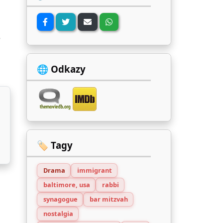
e
🌐 Odkazy
🏷️ Tagy
Drama
immigrant
baltimore, usa
rabbi
synagogue
bar mitzvah
nostalgia