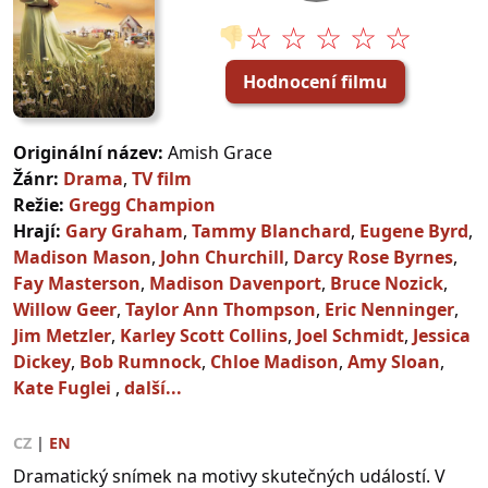
☆ ☆ ☆ ☆ ☆
👎
Hodnocení filmu
Originální název:
Amish Grace
Žánr:
Drama
,
TV film
Režie:
Gregg Champion
Hrají:
Gary Graham
,
Tammy Blanchard
,
Eugene Byrd
,
Madison Mason
,
John Churchill
,
Darcy Rose Byrnes
,
Fay Masterson
,
Madison Davenport
,
Bruce Nozick
,
Willow Geer
,
Taylor Ann Thompson
,
Eric Nenninger
,
Jim Metzler
,
Karley Scott Collins
,
Joel Schmidt
,
Jessica
Dickey
,
Bob Rumnock
,
Chloe Madison
,
Amy Sloan
,
Kate Fuglei
,
další...
CZ
|
EN
Dramatický snímek na motivy skutečných událostí. V