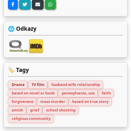
🌐 Odkazy
🏷️ Tagy
Drama
TV film
husband wife relationship
based on novel or book
pennsylvania, usa
faith
forgiveness
mass murder
based on true story
amish
grief
school shooting
religious community