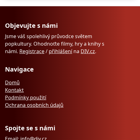
Objevujte s námi
Jsme váš spolehlivý průvodce světem
popkultury. Ohodnoťte filmy, hry a knihy s
námi.
Registrace
/
přihlášení
na
DIV.cz
.
Navigace
Domů
Kontakt
Podmínky použití
Ochrana osobních údajů
Spojte se s námi
Email: info@div.cz