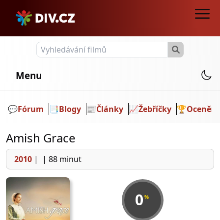
Menu
💬️
Fórum
📑
Blogy
📰
Články
📈
Žebříčky
🏆
Ocenění
Amish Grace
2010
|
|
88 minut
0
%