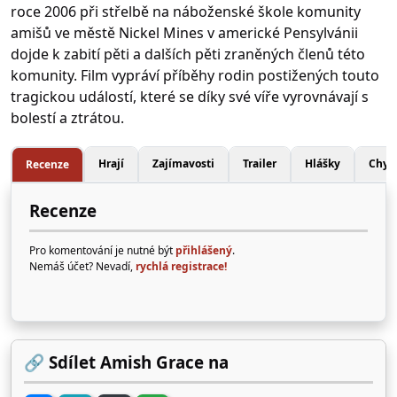
roce 2006 při střelbě na náboženské škole komunity
amišů ve městě Nickel Mines v americké Pensylvánii
dojde k zabití pěti a dalších pěti zraněných členů této
komunity. Film vypráví příběhy rodin postižených touto
tragickou událostí, které se díky své víře vyrovnávají s
bolestí a ztrátou.
Hrají
Zajímavosti
Trailer
Hlášky
Chyb
Recenze
Recenze
Pro komentování je nutné být
přihlášený
.
Nemáš účet? Nevadí,
rychlá registrace!
🔗 Sdílet Amish Grace na