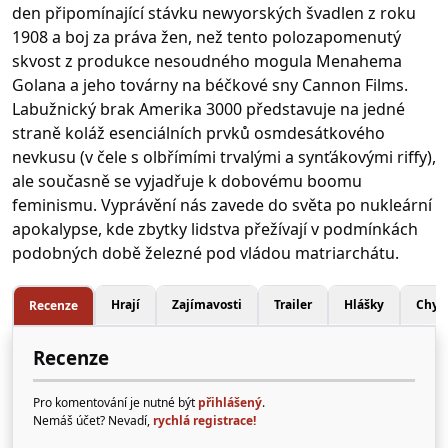
den připomínající stávku newyorských švadlen z roku
1908 a boj za práva žen, než tento polozapomenutý
skvost z produkce nesoudného mogula Menahema
Golana a jeho továrny na béčkové sny Cannon Films.
Labužnický brak Amerika 3000 představuje na jedné
straně koláž esenciálních prvků osmdesátkového
nevkusu (v čele s olbřímími trvalými a synťákovými riffy),
ale současně se vyjadřuje k dobovému boomu
feminismu. Vyprávění nás zavede do světa po nukleární
apokalypse, kde zbytky lidstva přežívají v podmínkách
podobných době železné pod vládou matriarchátu.
Hrají
Zajímavosti
Trailer
Hlášky
Chyb
Recenze
Recenze
Pro komentování je nutné být
přihlášený
.
Nemáš účet? Nevadí,
rychlá registrace!