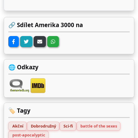
🔗 Sdílet Amerika 3000 na
🌐 Odkazy
🏷️ Tagy
Akční
Dobrodružný
Sci-fi
battle of the sexes
post-apocalyptic