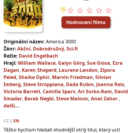
☆ ☆ ☆ ☆ ☆
👎
Hodnocení filmu
Originální název:
America 3000
Žánr:
Akční
,
Dobrodružný
,
Sci-fi
Režie:
David Engelbach
Hrají:
William Wallace
,
Galyn Görg
,
Sue Giosa
,
Ezra
Dagan
,
Karen Sheperd
,
Laurene Landon
,
Zipora
Peled
,
Shaike Ophir
,
Marvin Friedman
,
Silvian
Imberg
,
Steve Stroppiana
,
Dada Rubin
,
Joanna Reis
,
Victoria Barrett
,
Camilla Sparv
,
Ari Sorko-Ram
,
David
Smadar
,
Barak Negbi
,
Steve Malovic
,
Anat Zahor
,
další...
CZ
|
EN
Těžko bychom hledali vhodnější otrlý titul, který uctí