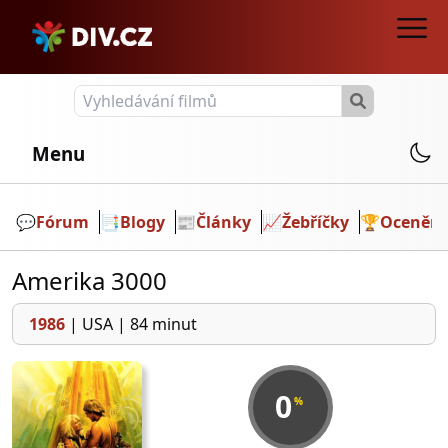
Menu
💬️
Fórum
📑
Blogy
📰
Články
📈
Žebříčky
🏆
Ocenění
Amerika 3000
1986
|
USA
|
84 minut
0
%