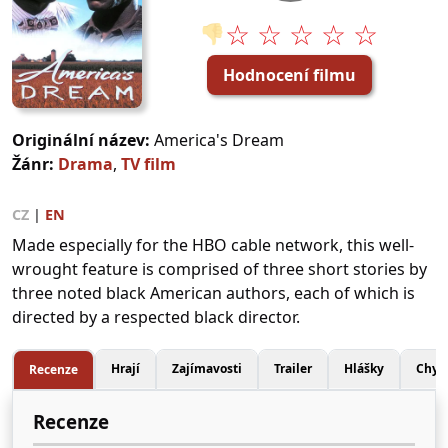
☆ ☆ ☆ ☆ ☆
👎
Hodnocení filmu
Originální název:
America's Dream
Žánr:
Drama
,
TV film
CZ
|
EN
Made especially for the HBO cable network, this well-
wrought feature is comprised of three short stories by
three noted black American authors, each of which is
directed by a respected black director.
Hrají
Zajímavosti
Trailer
Hlášky
Chyb
Recenze
Recenze