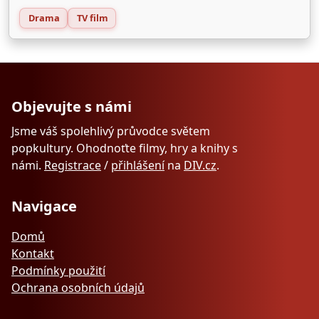
Drama
TV film
Objevujte s námi
Jsme váš spolehlivý průvodce světem
popkultury. Ohodnoťte filmy, hry a knihy s
námi.
Registrace
/
přihlášení
na
DIV.cz
.
Navigace
Domů
Kontakt
Podmínky použití
Ochrana osobních údajů