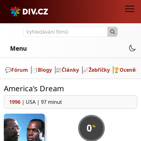
Menu
💬️
Fórum
📑
Blogy
📰
Články
📈
Žebříčky
🏆
Ocenění
America's Dream
1996
|
USA
|
97 minut
0
%