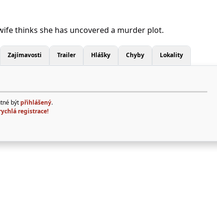
ife thinks she has uncovered a murder plot.
Zajímavosti
Trailer
Hlášky
Chyby
Lokality
utné být
přihlášený
.
rychlá registrace!