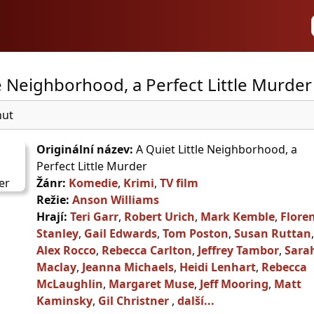
le Neighborhood, a Perfect Little Murder
nut
Originální název:
A Quiet Little Neighborhood, a
Perfect Little Murder
Žánr:
Komedie
,
Krimi
,
TV film
Režie:
Anson Williams
Hrají:
Teri Garr
,
Robert Urich
,
Mark Kemble
,
Flore
Stanley
,
Gail Edwards
,
Tom Poston
,
Susan Ruttan
,
Alex Rocco
,
Rebecca Carlton
,
Jeffrey Tambor
,
Sara
Maclay
,
Jeanna Michaels
,
Heidi Lenhart
,
Rebecca
McLaughlin
,
Margaret Muse
,
Jeff Mooring
,
Matt
Kaminsky
,
Gil Christner
,
další...