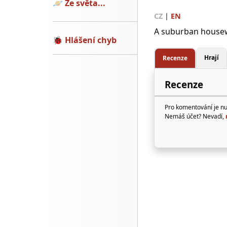
🪐
Ze světa...
CZ
|
EN
A suburban housew
🐞
Hlášení chyb
Hrají
Recenze
Recenze
Pro komentování je n
Nemáš účet? Nevadí,