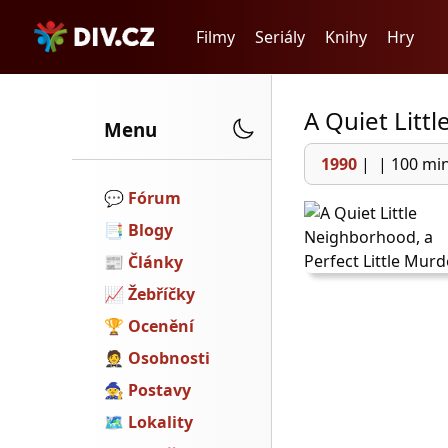
Filmy
Seriály
Knihy
Hry
A Quiet Litt
Menu
1990
|
|
100 mi
💬️
Fórum
📑
Blogy
📰
Články
📈
Žebříčky
🏆
Ocenění
🤵
Osobnosti
🧙
Postavy
🗺
Lokality