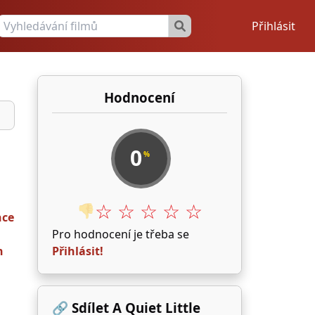
Přihlásit
Hodnocení
0
%
☆ ☆ ☆ ☆ ☆
👎
nce
Pro hodnocení je třeba se
h
Přihlásit!
🔗 Sdílet A Quiet Little