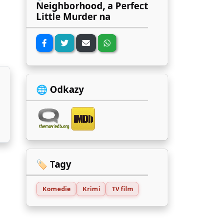
Neighborhood, a Perfect
Little Murder na
🌐 Odkazy
🏷️ Tagy
Komedie
Krimi
TV film