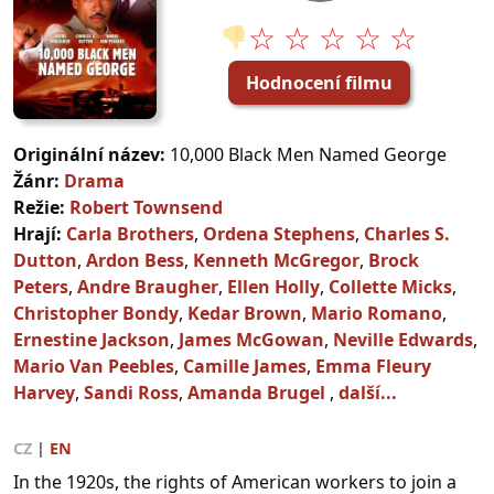
☆ ☆ ☆ ☆ ☆
👎
Hodnocení filmu
Originální název:
10,000 Black Men Named George
Žánr:
Drama
Režie:
Robert Townsend
Hrají:
Carla Brothers
,
Ordena Stephens
,
Charles S.
Dutton
,
Ardon Bess
,
Kenneth McGregor
,
Brock
Peters
,
Andre Braugher
,
Ellen Holly
,
Collette Micks
,
Christopher Bondy
,
Kedar Brown
,
Mario Romano
,
Ernestine Jackson
,
James McGowan
,
Neville Edwards
,
Mario Van Peebles
,
Camille James
,
Emma Fleury
Harvey
,
Sandi Ross
,
Amanda Brugel
,
další...
CZ
|
EN
In the 1920s, the rights of American workers to join a