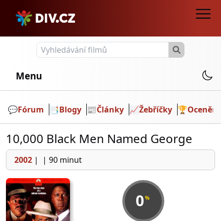
Menu
💬️
Fórum
📑
Blogy
📰
Články
📈
Žebříčky
🏆
Ocenění
10,000 Black Men Named George
2002
|
|
90 minut
0
%