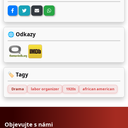
🌐 Odkazy
🏷️ Tagy
Drama
labor organizer
1920s
african american
Objevujte s námi